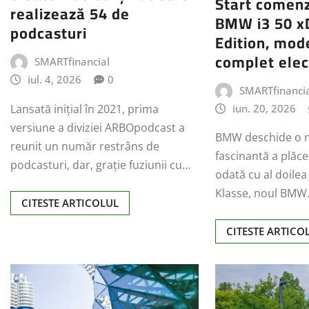
Start comenz
realizează 54 de
BMW i3 50 xD
podcasturi
Edition, mod
complet elec
SMARTfinancial
iul. 4, 2026
0
SMARTfinanci
iun. 20, 2026
Lansată inițial în 2021, prima
versiune a diviziei ARBOpodcast a
BMW deschide o 
reunit un număr restrâns de
fascinantă a plăce
podcasturi, dar, grație fuziunii cu…
odată cu al doile
Klasse, noul BM
CITESTE ARTICOLUL
CITESTE ARTICO