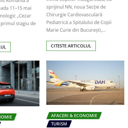
lls România a
sprijinul NN, noua Secție de
ioada 11–15 mai
Chirurgie Cardiovasculară
hnologic „Cezar
Pediatrică a Spitalului de Copii
 primul stagiu de
Marie Curie din București,…
CITESTE ARTICOLUL
LUL
AFACERI & ECONOMIE
NOMIE
TURISM