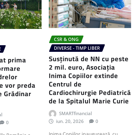
CSR & ONG
DIVERSE - TIMP LIBER
E
Susținută de NN cu peste
at prima
2 mil. euro, Asociația
formare
Inima Copiilor extinde
drelor
Centrul de
re vor preda
Cardiochirurgie Pediatrică
e Grădinar
de la Spitalul Marie Curie
SMARTfinancial
al
iun. 20, 2026
0
0
Inima Copiilor inaugurează, cu