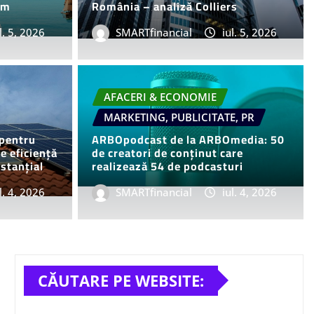
sm
România – analiză Colliers
l. 5, 2026
SMARTfinancial
iul. 5, 2026
AUTO & MOTO
LIFESTYLE
RETAIL & FMCG
i pentru BMW i3 50 xDrive
AFACERI & ECONOMIE
, model auto complet
MARKETING, PUBLICITATE, PR
 pentru
ARBOpodcast de la ARBOmedia: 50
de eficiență
de creatori de conținut care
stanțial
realizează 54 de podcasturi
. 20, 2026
l. 4, 2026
0
SMARTfinancial
iul. 4, 2026
CĂUTARE PE WEBSITE: