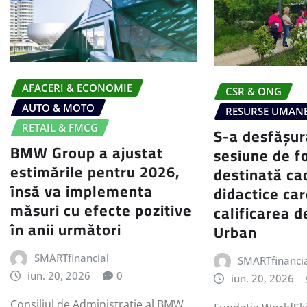
AFACERI & ECONOMIE
CSR & ONG
AUTO & MOTO
RESURSE UMAN
RETAIL & FMCG
S-a desfășur
BMW Group a ajustat
sesiune de 
estimările pentru 2026,
destinată ca
însă va implementa
didactice ca
măsuri cu efecte pozitive
calificarea d
în anii următori
Urban
SMARTfinancial
SMARTfinanci
iun. 20, 2026
0
iun. 20, 2026
Consiliul de Administrație al BMW