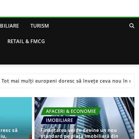
BILIARE
TURISM
RETAIL & FMCG
uropeni doresc să învețe ceva nou în concediu, influențâ
AFACERI & ECONOMIE
IMOBILIARE
oresc să
Finanțarea verde devine un nou
iu,
standard pe piața imobiliară din