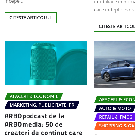
începe…
imobiliare în Român
care îndeplinesc 
CITESTE ARTICOLUL
CITESTE ARTICO
AFACERI & ECONOMIE
AFACERI & ECO
MARKETING, PUBLICITATE, PR
AUTO & MOTO
ARBOpodcast de la
RETAIL & FMCG
ARBOmedia: 50 de
SHOPPING & GA
creatori de conținut care