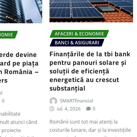
AFACERI & ECONOMIE
NOMIE
BANCI & ASIGURARI
Finanțările de la tbi bank
erde devine
pentru panouri solare și
ard pe piața
soluții de eficiență
in România –
energetică au crescut
ers
substanțial
al
SMARTfinancial
0
iul. 4, 2026
0
nabilitate
Românii sunt tot mai atenți la
mult atunci când
costurile lunare, dar și la investițiile
ă proiecte