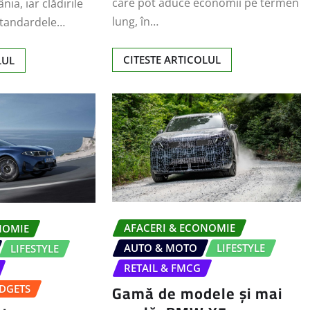
care pot aduce economii pe termen
ia, iar clădirile
lung, în…
standardele…
CITESTE ARTICOLUL
LUL
AFACERI & ECONOMIE
NOMIE
AUTO & MOTO
LIFESTYLE
LIFESTYLE
RETAIL & FMCG
Gamă de modele și mai
DGETS