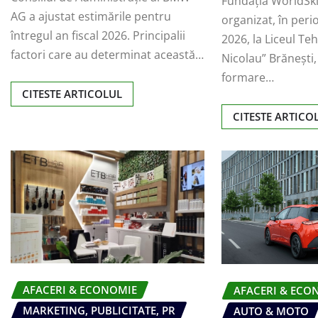
Fundația WorldSki
AG a ajustat estimările pentru
organizat, în per
întregul an fiscal 2026. Principalii
2026, la Liceul Te
factori care au determinat această…
Nicolau” Brănești,
formare…
CITESTE ARTICOLUL
CITESTE ARTICO
AFACERI & ECONOMIE
AFACERI & ECO
MARKETING, PUBLICITATE, PR
AUTO & MOTO