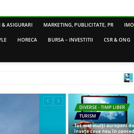
 & ASIGURARI
MARKETING, PUBLICITATE, PR
IMO
YLE
HORECA
BURSA – INVESTITII
CSR & ONG
Tot mai mulți e
DIVERSE - TIMP LIBER
TURISM
Tot mai mulți europeni d
învețe ceva nou în conced