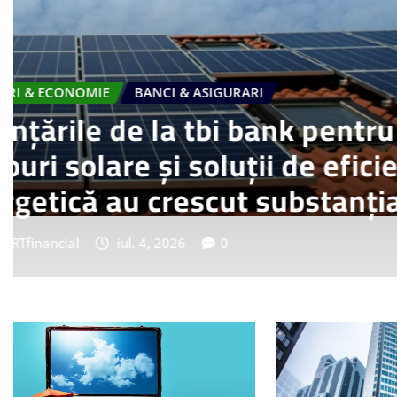
AFACERI & ECONOMIE
MARKETING, PUBLICITATE, P
ARBOpodcast de la ARBOm
creatori de conținut care 
de podcasturi
SMARTfinancial
iul. 4, 2026
0