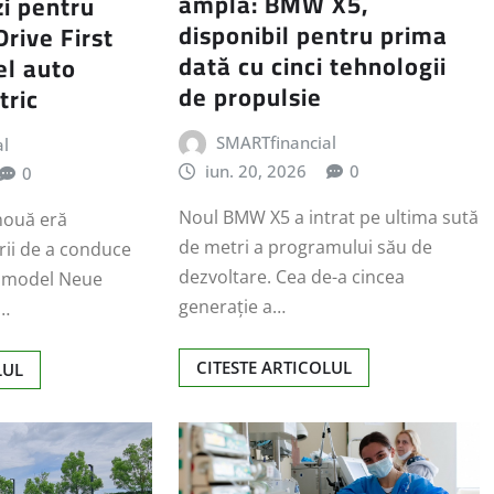
amplă: BMW X5,
i pentru
disponibil pentru prima
rive First
dată cu cinci tehnologii
el auto
de propulsie
tric
SMARTfinancial
al
iun. 20, 2026
0
0
Noul BMW X5 a intrat pe ultima sută
nouă eră
de metri a programului său de
rii de a conduce
dezvoltare. Cea de-a cincea
a model Neue
generație a…
W…
CITESTE ARTICOLUL
LUL