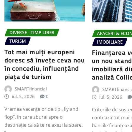
DIVERSE - TIMP LIBER
AFACERI & ECO
TURISM
IMOBILIARE
Tot mai mulți europeni
Finanțarea v
doresc să învețe ceva nou
un nou stand
în concediu, influențând
imobiliară d
piața de turism
analiză Colli
SMARTfinancial
SMARTfinanci
iul. 5, 2026
0
iul. 5, 2026
Vremea vacanțelor de tip „fly and
Criteriile de suste
flop”, în care zburai spre o
contează tot mai 
destinație ca să te relaxezi la soare,
băncile finanțeaz