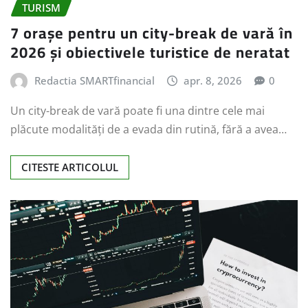
TURISM
7 orașe pentru un city-break de vară în
2026 și obiectivele turistice de neratat
Redactia SMARTfinancial
apr. 8, 2026
0
Un city-break de vară poate fi una dintre cele mai
plăcute modalități de a evada din rutină, fără a avea…
CITESTE ARTICOLUL