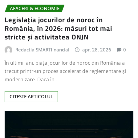
AFACERI & ECONOMIE
Legislația jocurilor de noroc în
România, în 2026: măsuri tot mai
stricte și activitatea ONJN
Redactia SMARTfinancial
apr. 28, 2026
0
În ultimii ani, piața jocurilor de noroc din România a
trecut printr-un proces accelerat de reglementare și
modernizare. Dacă în…
CITESTE ARTICOLUL