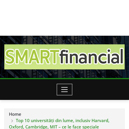
Home
Top 10 universități din lume, inclusiv Harvard,
Oxford, Cambridge, MIT – ce le face speciale