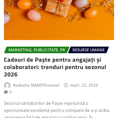
MARKETING, PUBLICITATE, PR
RESURSE UMANE
Cadouri de Paște pentru angajați și
colaboratori: trenduri pentru sezonul
2026
Redactia SMARTfinancial
mart. 25, 2026
0
Sezonul sărbătorilor de Paște reprezintă o
oportunitate excelentă pentru companii de a-și arăta
aprecierea față de angajați și colaboratori. În…