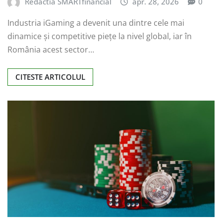
Redactia SMARTfinancial
apr. 28, 2026
0
Industria iGaming a devenit una dintre cele mai
dinamice și competitive piețe la nivel global, iar în
România acest sector…
CITESTE ARTICOLUL