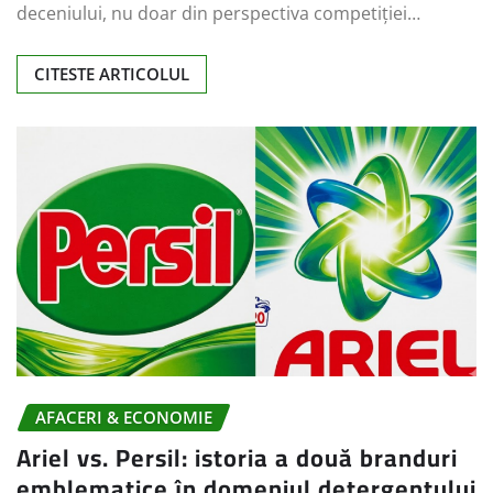
deceniului, nu doar din perspectiva competiției…
CITESTE ARTICOLUL
AFACERI & ECONOMIE
Ariel vs. Persil: istoria a două branduri
emblematice în domeniul detergentului