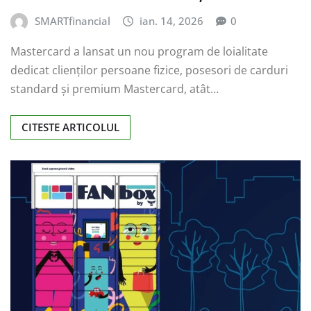
SMARTfinancial
ian. 14, 2026
0
Mastercard a lansat un nou program de loialitate
dedicat clienților persoane fizice, posesori de carduri
standard și premium Mastercard, atât…
CITESTE ARTICOLUL