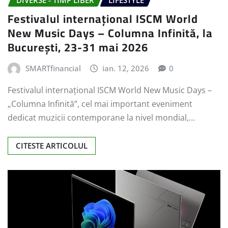
DIVERSE - TIMP LIBER
LIFESTYLE
Festivalul internațional ISCM World
New Music Days – Columna Infinită, la
București, 23-31 mai 2026
SMARTfinancial
ian. 12, 2026
0
Festivalul internaţional ISCM World New Music Days –
„Columna Infinită”, cel mai important eveniment
dedicat muzicii contemporane la nivel mondial,…
CITESTE ARTICOLUL