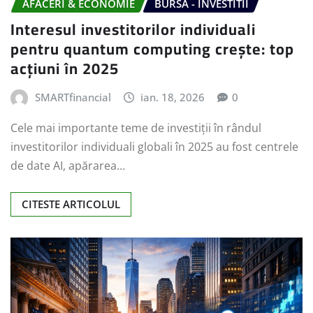
AFACERI & ECONOMIE
BURSA - INVESTITII
Interesul investitorilor individuali
pentru quantum computing crește: top
acțiuni în 2025
SMARTfinancial
ian. 18, 2026
0
Cele mai importante teme de investiții în rândul
investitorilor individuali globali în 2025 au fost centrele
de date AI, apărarea…
CITESTE ARTICOLUL