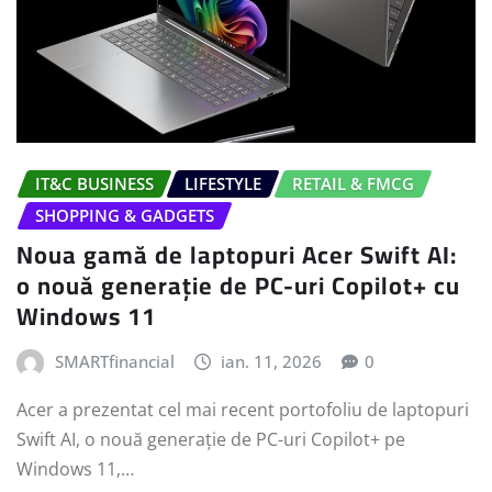
IT&C BUSINESS
LIFESTYLE
RETAIL & FMCG
SHOPPING & GADGETS
Noua gamă de laptopuri Acer Swift AI:
o nouă generație de PC-uri Copilot+ cu
Windows 11
SMARTfinancial
ian. 11, 2026
0
Acer a prezentat cel mai recent portofoliu de laptopuri
Swift AI, o nouă generație de PC-uri Copilot+ pe
Windows 11,…