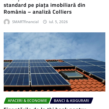
standard pe piața imobiliară din
România – analiză Colliers
SMARTfinancial
iul. 5, 2026
AFACERI & ECONOMIE
BANCI & ASIGURARI