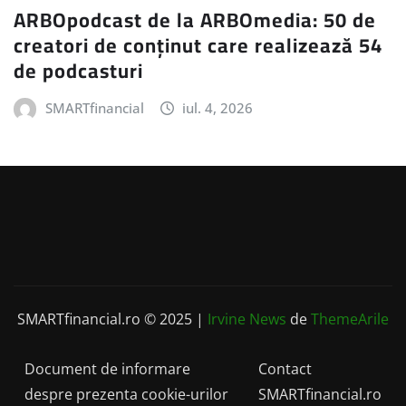
ARBOpodcast de la ARBOmedia: 50 de
creatori de conținut care realizează 54
de podcasturi
SMARTfinancial
iul. 4, 2026
SMARTfinancial.ro © 2025
|
Irvine News
de
ThemeArile
Document de informare
Contact
despre prezenta cookie-urilor
SMARTfinancial.ro