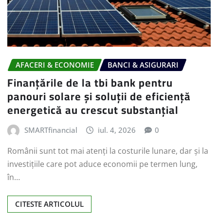
AFACERI & ECONOMIE
BANCI & ASIGURARI
Finanțările de la tbi bank pentru
panouri solare și soluții de eficiență
energetică au crescut substanțial
SMARTfinancial
iul. 4, 2026
0
Românii sunt tot mai atenți la costurile lunare, dar și la
investițiile care pot aduce economii pe termen lung,
în…
CITESTE ARTICOLUL