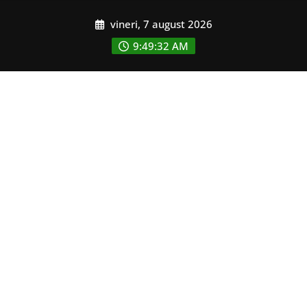
Skip
vineri, 7 august 2026
to
content
9:49:33 AM