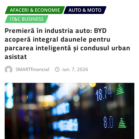
AFACERI & ECONOMIE
AUTO & MOTO
IT&C BUSINESS
Premieră în industria auto: BYD
acoperă integral daunele pentru
parcarea inteligentă și condusul urban
asistat
SMARTfinancial
iun. 7, 2026