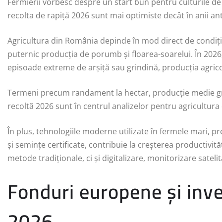
Fermierii vorbesc despre un start bun pentru culturile de 
recolta de rapiță 2026 sunt mai optimiste decât în anii ant
Agricultura din România depinde în mod direct de condițiil
puternic producția de porumb și floarea-soarelui. În 2026
episoade extreme de arșiță sau grindină, producția agrico
Termeni precum randament la hectar, producție medie gr
recoltă 2026 sunt în centrul analizelor pentru agricultur
În plus, tehnologiile moderne utilizate în fermele mari, pr
și semințe certificate, contribuie la creșterea productivi
metode tradiționale, ci și digitalizare, monitorizare sateli
Fonduri europene și inves
2026