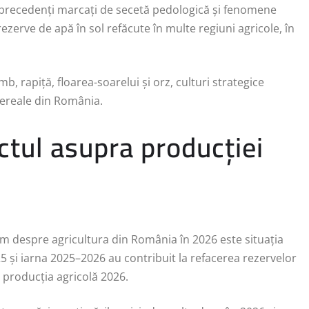
ii precedenți marcați de secetă pedologică și fenomene
zerve de apă în sol refăcute în multe regiuni agricole, în
b, rapiță, floarea-soarelui și orz, culturi strategice
cereale din România.
ctul asupra producției
m despre agricultura din România în 2026 este situația
25 și iarna 2025–2026 au contribuit la refacerea rezervelor
 producția agricolă 2026.