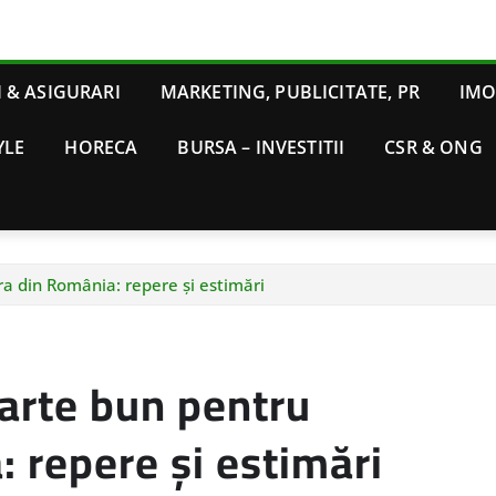
 & ASIGURARI
MARKETING, PUBLICITATE, PR
IMO
YLE
HORECA
BURSA – INVESTITII
CSR & ONG
ra din România: repere și estimări
oarte bun pentru
: repere și estimări