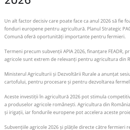
Un alt factor decisiv care poate face ca anul 2026 să fie 
fonduri europene pentru agricultură. Planul Strategic PAC
Comună oferă oportunități importante pentru fermieri.
Termeni precum subvenții APIA 2026, finanțare FEADR, proi
agricole sunt extrem de relevanți pentru agricultura din 
Ministerul Agriculturii și Dezvoltării Rurale a anunțat ses
cartofului, pentru procesare și pentru dezvoltarea fermelo
Aceste investiții în agricultură 2026 pot stimula competit
a produselor agricole românești. Agricultura din România a
și irigații, iar fondurile europene pot accelera aceste proi
Subvențiile agricole 2026 și plățile directe către fermieri 