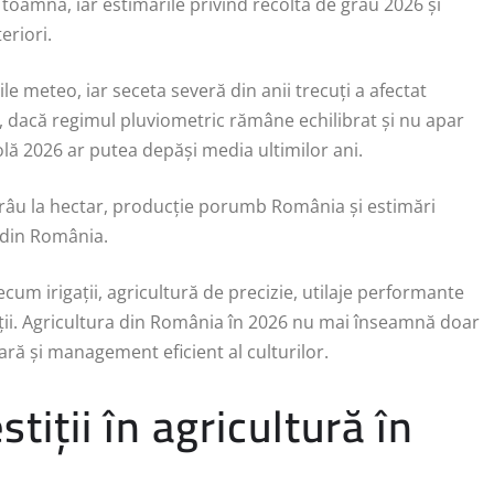
toamnă, iar estimările privind recolta de grâu 2026 și
eriori.
e meteo, iar seceta severă din anii trecuți a afectat
, dacă regimul pluviometric rămâne echilibrat și nu apar
lă 2026 ar putea depăși media ultimilor ani.
âu la hectar, producție porumb România și estimări
a din România.
ecum irigații, agricultură de precizie, utilaje performante
tății. Agricultura din România în 2026 nu mai înseamnă doar
tară și management eficient al culturilor.
tiții în agricultură în