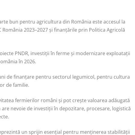
foarte bun pentru agricultura din România este accesul la
 România 2023–2027 și finanțările prin Politica Agricolă
ecte PNDR, investiții în ferme și modernizare exploatații
România în 2026.
iuni de finanțare pentru sectorul legumicol, pentru cultura
r de familie.
ivitatea fermierilor români și pot crește valoarea adăugată
re nevoie de investiții în depozitare, procesare, logistică
ecte.
reprezintă un sprijin esențial pentru menținerea stabilității