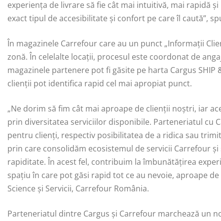
experiența de livrare să fie cât mai intuitivă, mai rapidă și
exact tipul de accesibilitate și confort pe care îl caută”,
În magazinele Carrefour care au un punct „Informații Clienț
zonă. În celelalte locații, procesul este coordonat de ang
magazinele partenere pot fi găsite pe harta Cargus SHIP & G
clienții pot identifica rapid cel mai apropiat punct.
„Ne dorim să fim cât mai aproape de clienții noștri, iar ace
prin diversitatea serviciilor disponibile. Parteneriatul c
pentru clienți, respectiv posibilitatea de a ridica sau tri
prin care consolidăm ecosistemul de servicii Carrefour și
rapiditate. În acest fel, contribuim la îmbunătățirea exper
spațiu în care pot găsi rapid tot ce au nevoie, aproape de
Science și Servicii, Carrefour România.
Parteneriatul dintre Cargus și Carrefour marchează un no