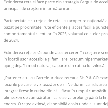
Extinderea rețelei face parte din strategia Cargus de accel
principali de creștere în următorii ani.
Parteneriatele cu rețele de retail cu acoperire națională
bazat pe proximitate, rute eficiente și acces facil la puncte
comportamentul clienților: în 2025, volumul coletelor pr
de 2024.
Extinderea rețelei răspunde acestei cereri în creștere și ne
în locații ușor accesibile și familiare, precum hipermarketu
ajung deja în mod natural, ca parte din rutina lor zilnică.
„Parteneriatul cu Carrefour duce rețeaua SHIP & GO exac
locurile pe care le vizitează zi de zi. Ne dorim ca ridicare
integrat firesc în rutina zilnică – făcut în timpul cumpără
plin sezon de cumpărături, care se va prelungi până la final
enorm. O rețea extinsă, disponibilă acolo unde ei sunt dej