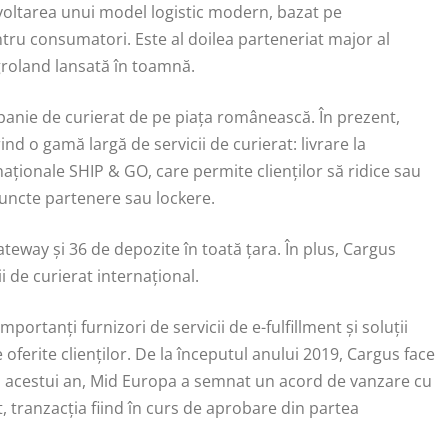
ezvoltarea unui model logistic modern, bazat pe
tru consumatori. Este al doilea parteneriat major al
groland lansată în toamnă.
anie de curierat de pe piața românească. În prezent,
nd o gamă largă de servicii de curierat: livrare la
 naționale SHIP & GO, care permite clienților să ridice sau
 puncte partenere sau lockere.
teway și 36 de depozite în toată țara. În plus, Cargus
i de curierat internațional.
portanți furnizori de servicii de e-fulfillment și soluții
oferite clienților. De la începutul anului 2019, Cargus face
l acestui an, Mid Europa a semnat un acord de vanzare cu
t, tranzacția fiind în curs de aprobare din partea