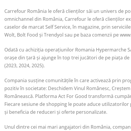
Carrefour România le oferă clienților săi un univers de pos
omnichannel din România, Carrefour le oferă clienților ex
caselor de marcat Self Service, în magazine, prin servicii
Wolt, Bolt Food și Trendyol sau pe baza comenzii pe www.
Odată cu achiziția operațiunilor Romania Hypermarche SA
orașe din țară și ajunge în top trei jucători de pe piața de
(2023, 2024, 2025).
Compania susține comunitățile în care activează prin prog
pozitiv în societate: Deschidem Vinul Românesc, Creștem
Românească. Platforma Act For Good transformă cumpărătu
Fiecare sesiune de shopping le poate aduce utilizatorilor p
și beneficia de reduceri și oferte personalizate.
Unul dintre cei mai mari angajatori din România, compani