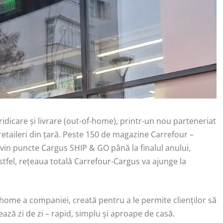
idicare și livrare (out-of-home), printr-un nou parteneriat
retaileri din țară. Peste 150 de magazine Carrefour –
in puncte Cargus SHIP & GO până la finalul anului,
Astfel, rețeaua totală Carrefour-Cargus va ajunge la
home a companiei, creată pentru a le permite clienților să
tează zi de zi – rapid, simplu și aproape de casă.