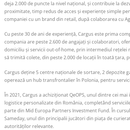
deja 2.000 de puncte la nivel național, și contribuie la d
proximitate, timp redus de acces și experiențe simple pen
companiei cu un brand din retail, după colaborarea cu A
Cu peste 30 de ani de experiență, Cargus este prima comp
compania are peste 2.600 de angajați și colaboratori, oferi
domiciliu și servicii out-of-home, prin intermediul rețelei
să trimită colete, din peste 2.000 de locații în toată țara,
Cargus deține 5 centre naționale de sortare, 2 depozite ga
operează un hub transfrontalier în Polonia, pentru servici
În 2021, Cargus a achiziționat QeOPS, unul dintre cei mai im
logistice personalizate din România, completând serviciile 
parte din Mid Europa Partners Investment Fund. În cursu
Sameday, unul din principalii jucători din piața de curiera
autorităților relevante.