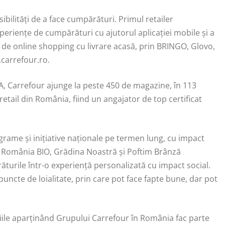
ibilități de a face cumpărături. Primul retailer
periențe de cumpărături cu ajutorul aplicației mobile și a
le de online shopping cu livrare acasă, prin BRINGO, Glovo,
carrefour.ro.
, Carrefour ajunge la peste 450 de magazine, în 113
 retail din România, fiind un angajator de top certificat
rame și inițiative naționale pe termen lung, cu impact
 România BIO, Grădina Noastră și Poftim Brânză
rile într-o experiență personalizată cu impact social.
uncte de loialitate, prin care pot face fapte bune, dar pot
ile aparținând Grupului Carrefour în România fac parte