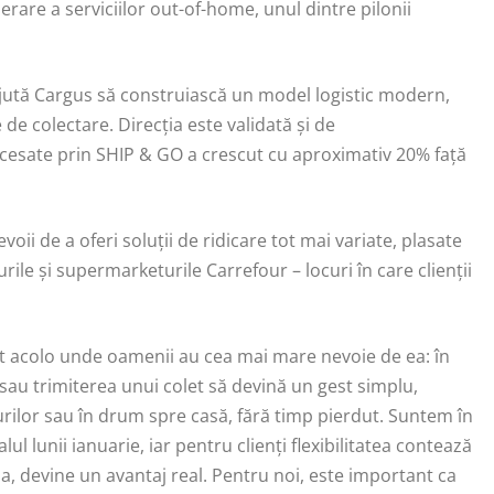
erare a serviciilor out-of-home, unul dintre pilonii
 ajută Cargus să construiască un model logistic modern,
 de colectare. Direcția este validată și de
ocesate prin SHIP & GO a crescut cu aproximativ 20% față
voii de a oferi soluții de ridicare tot mai variate, plasate
rile și supermarketurile Carrefour – locuri în care clienții
t acolo unde oamenii au cea mai mare nevoie de ea: în
a sau trimiterea unui colet să devină un gest simplu,
turilor sau în drum spre casă, fără timp pierdut. Suntem în
ul lunii ianuarie, iar pentru clienți flexibilitatea contează
a, devine un avantaj real. Pentru noi, este important ca