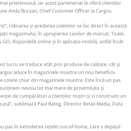
 mai prietenoasă, iar acest parteneriat le oferă clienților
 spune Anda Bucșan, Chief Customer Officer la Cargus.
i”, ridicarea și predarea coletelor se fac direct în această
ajații magazinului, în apropierea caselor de marcat. Toate
O, disponibilă online și în aplicația mobilă, astfel încât
st lucru se traduce atât prin produse de calitate, cât și
u Cargus aduce în magazinele noastre un nou beneficiu
mite colete chiar din magazinele noastre. Este încă un pas
 susținem nevoia tot mai mare de proximitate și
ienței de cumpărături a clienților noștri și și construim un
 casă”, subliniază Paul Batog, Director Retail Media, Data
u pas în extinderea rețelei out-of-home, care a depășit