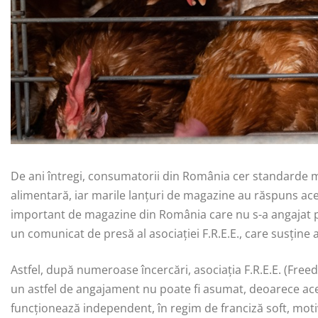
De ani întregi, consumatorii din România cer standarde m
alimentară, iar marile lanțuri de magazine au răspuns aces
important de magazine din România care nu s-a angajat pub
un comunicat de presă al asociației F.R.E.E., care susține
Astfel, după numeroase încercări, asociația F.R.E.E. (Fre
un astfel de angajament nu poate fi asumat, deoarece aces
funcționează independent, în regim de franciză soft, mot