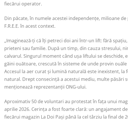
fiecărui operator.
Din păcate, în numele acestei independențe, milioane de pă
F.R.E.E. în acest context.
„Imaginează-ți că îți petreci doi ani într-un lift: fără spaț
prieteni sau familie. După un timp, din cauza stresului, n
calvarul. Singurul moment când ușa liftului se deschide, es
găini ouătoare, crescută în sisteme de unde provin ouăle 
Accesul la aer curat și lumină naturală este inexistent, la
natural. Drept consecință a acestui mediu, multe păsări su
menționează reprezentanții ONG-ului.
Aproximativ 50 de voluntari au protestat în fața unui ma
aprilie 2026. Cerința a fost foarte clară: un angajament de
fiecărui magazin La Doi Pași până la cel târziu la final de 