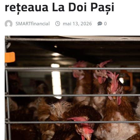
rețeaua La Doi Pași
SMARTfinancial
mai 13, 2026
0