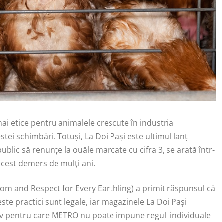
ai etice pentru animalele crescute în industria
tei schimbări. Totuși, La Doi Pași este ultimul lanț
lic să renunțe la ouăle marcate cu cifra 3, se arată într-
 acest demers de mulți ani.
edom and Respect for Every Earthling) a primit răspunsul că
te practici sunt legale, iar magazinele La Doi Pași
iv pentru care METRO nu poate impune reguli individuale