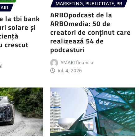
MARKETING, PUBLICITATE, PR
RARI
ARBOpodcast de la
e la tbi bank
ARBOmedia: 50 de
ri solare și
creatori de conținut care
iciență
realizează 54 de
u crescut
podcasturi
SMARTfinancial
al
iul. 4, 2026