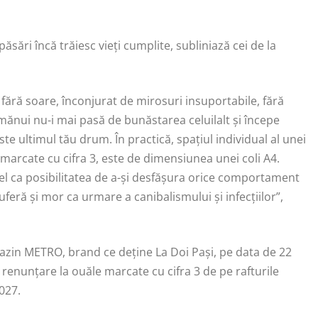
sări încă trăiesc vieți cumplite, subliniază cei de la
iu, fără soare, înconjurat de mirosuri insuportabile, fără
imănui nu-i mai pasă de bunăstarea celuilalt și începe
te ultimul tău drum. În practică, spațiul individual al unei
marcate cu cifra 3, este de dimensiunea unei coli A4.
 fel ca posibilitatea de a-și desfășura orice comportament
feră și mor ca urmare a canibalismului și infecțiilor”,
gazin METRO, brand ce deține La Doi Pași, pe data de 22
 renunțare la ouăle marcate cu cifra 3 de pe rafturile
2027.