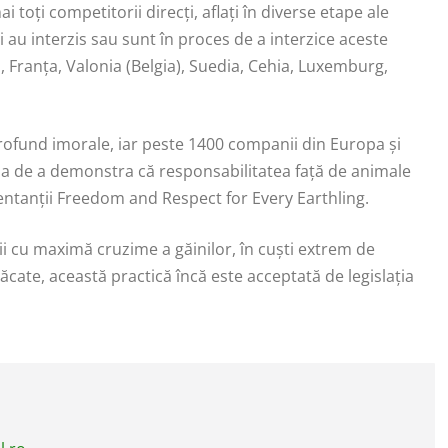
toți competitorii direcți, aflați în diverse etape ale
au interzis sau sunt în proces de a interzice aceste
, Franța, Valonia (Belgia), Suedia, Cehia, Luxemburg,
rofund imorale, iar peste 1400 companii din Europa și
sa de a demonstra că responsabilitatea față de animale
ezentanții Freedom and Respect for Every Earthling.
ii cu maximă cruzime a găinilor, în cuști extrem de
ăcate, această practică încă este acceptată de legislația