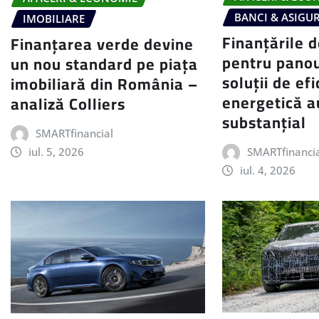
BANCI & ASIGU
IMOBILIARE
Finanțările d
Finanțarea verde devine
pentru panou
un nou standard pe piața
soluții de ef
imobiliară din România –
energetică a
analiză Colliers
substanțial
SMARTfinancial
SMARTfinanci
iul. 5, 2026
iul. 4, 2026