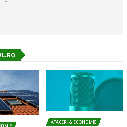
l.ro
AL.RO
AFACERI & ECONOMIE
NOMIE