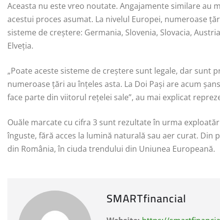
Aceasta nu este vreo noutate. Angajamente similare au mai 
acestui proces asumat. La nivelul Europei, numeroase țări 
sisteme de creștere: Germania, Slovenia, Slovacia, Austria
Elveția.
„Poate aceste sisteme de creștere sunt legale, dar sunt p
numeroase țări au înțeles asta. La Doi Pași are acum șan
face parte din viitorul rețelei sale”, au mai explicat repr
Ouăle marcate cu cifra 3 sunt rezultate în urma exploatăr
înguste, fără acces la lumină naturală sau aer curat. Din p
din România, în ciuda trendului din Uniunea Europeană.
SMARTfinancial