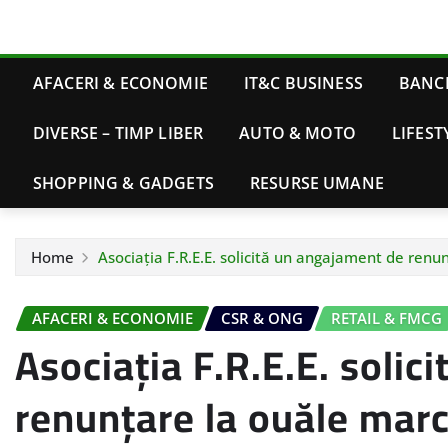
AFACERI & ECONOMIE
IT&C BUSINESS
BANCI
DIVERSE – TIMP LIBER
AUTO & MOTO
LIFEST
SHOPPING & GADGETS
RESURSE UMANE
Home
Asociația F.R.E.E. solicită un angajament de renu
AFACERI & ECONOMIE
CSR & ONG
RETAIL & FMCG
Asociația F.R.E.E. soli
renunțare la ouăle marc