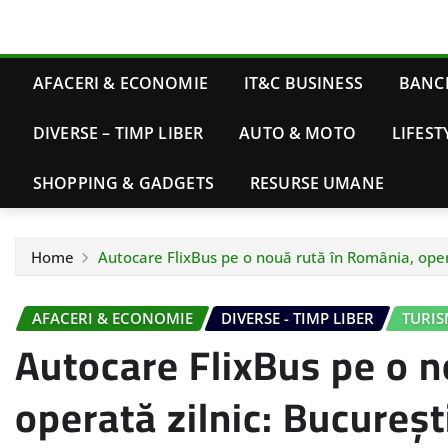
AFACERI & ECONOMIE
IT&C BUSINESS
BANCI
DIVERSE – TIMP LIBER
AUTO & MOTO
LIFEST
SHOPPING & GADGETS
RESURSE UMANE
Home
Autocare FlixBus pe o nouă rută în România, opera
AFACERI & ECONOMIE
DIVERSE - TIMP LIBER
TURI
Autocare FlixBus pe o n
operată zilnic: Bucureșt