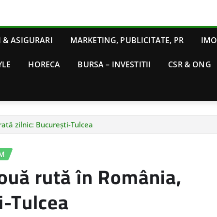
 & ASIGURARI
MARKETING, PUBLICITATE, PR
IMO
YLE
HORECA
BURSA – INVESTITII
CSR & ONG
tă zilnic: București-Tulcea
SM
ouă rută în România,
i-Tulcea