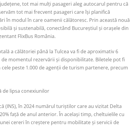
rjudețene, tot mai mulți pasageri aleg autocarul pentru că
servăm tot mai frecvent pasageri care își planifică
ări în modul în care oamenii călătoresc. Prin această nouă
esibilă și sustenabilă, conectând Bucureștiul și orașele din
ezentant FlixBus România.
tală a călătoriei până la Tulcea va fi de aproximativ 6
e de momentul rezervării și disponibilitate. Biletele pot fi
din cele peste 1.000 de agenții de turism partenere, precum
ă de lipsa conexiunilor
că (INS), în 2024 numărul turiștilor care au vizitat Delta
0% față de anul anterior. În același timp, cheltuielile cu
unei cereri în creștere pentru mobilitate și servicii de