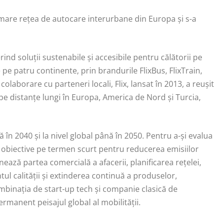
mare rețea de autocare interurbane din Europa și s-a
rind soluții sustenabile și accesibile pentru călătorii pe
e pe patru continente, prin brandurile FlixBus, FlixTrain,
laborare cu parteneri locali, Flix, lansat în 2013, a reușit
 pe distanțe lungi în Europa, America de Nord și Turcia,
ă în 2040 și la nivel global până în 2050. Pentru a-și evalua
lit obiective pe termen scurt pentru reducerea emisiilor
onează partea comercială a afacerii, planificarea rețelei,
ul calității și extinderea continuă a produselor,
mbinația de start-up tech și companie clasică de
ermanent peisajul global al mobilității.