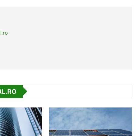
l.ro
AL.RO