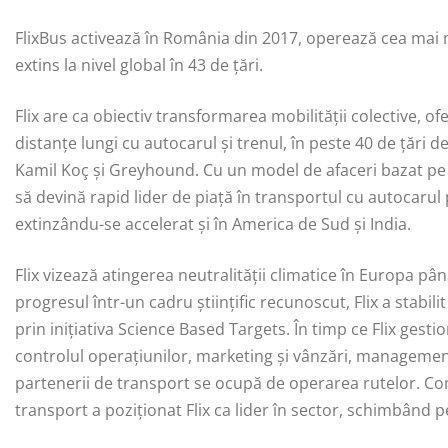
FlixBus activează în România din 2017, operează cea mai 
extins la nivel global în 43 de țări.
Flix are ca obiectiv transformarea mobilității colective, ofe
distanțe lungi cu autocarul și trenul, în peste 40 de țări d
Kamil Koç și Greyhound. Cu un model de afaceri bazat pe co
să devină rapid lider de piață în transportul cu autocarul
extinzându-se accelerat și în America de Sud și India.
Flix vizează atingerea neutralității climatice în Europa pân
progresul într-un cadru științific recunoscut, Flix a stabi
prin inițiativa Science Based Targets. În timp ce Flix gesti
controlul operațiunilor, marketing și vânzări, management
partenerii de transport se ocupă de operarea rutelor. Co
transport a poziționat Flix ca lider în sector, schimbând p