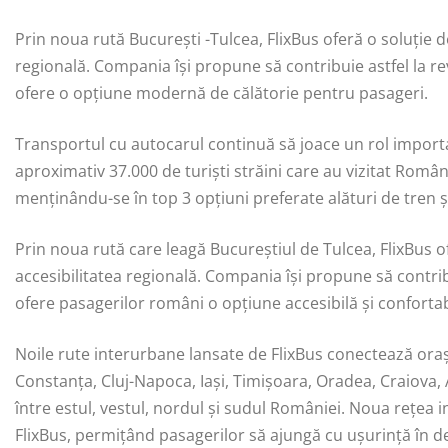
Prin noua rută București -Tulcea, FlixBus oferă o soluție de
regională. Compania își propune să contribuie astfel la rev
ofere o opțiune modernă de călătorie pentru pasageri.
Transportul cu autocarul continuă să joace un rol importa
aproximativ 37.000 de turiști străini care au vizitat Român
menținându-se în top 3 opțiuni preferate alături de tren ș
Prin noua rută care leagă Bucureștiul de Tulcea, FlixBus of
accesibilitatea regională. Compania își propune să contribu
ofere pasagerilor români o opțiune accesibilă și confortab
Noile rute interurbane lansate de FlixBus conectează orașe
Constanța, Cluj-Napoca, Iași, Timișoara, Oradea, Craiova, 
între estul, vestul, nordul și sudul României. Noua rețea 
FlixBus, permițând pasagerilor să ajungă cu ușurință în d