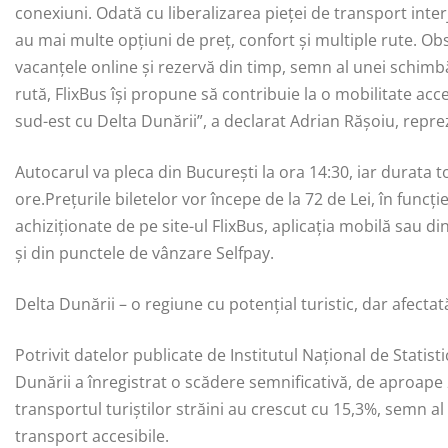
conexiuni. Odată cu liberalizarea pieței de transport inte
au mai multe opțiuni de preț, confort și multiple rute. Ob
vacanțele online și rezervă din timp, semn al unei schimb
rută, FlixBus își propune să contribuie la o mobilitate acc
sud-est cu Delta Dunării”, a declarat Adrian Rășoiu, repr
Autocarul va pleca din București la ora 14:30, iar durata to
ore.Prețurile biletelor vor începe de la 72 de Lei, în funcți
achiziționate de pe site-ul FlixBus, aplicația mobilă sau 
și din punctele de vânzare Selfpay.
Delta Dunării – o regiune cu potențial turistic, dar afectat
Potrivit datelor publicate de Institutul Național de Statisti
Dunării a înregistrat o scădere semnificativă, de aproape 2
transportul turiștilor străini au crescut cu 15,3%, semn al 
transport accesibile.