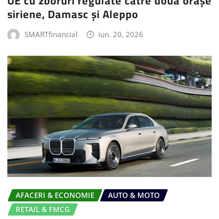
UE cu zboruri regulate către două orașe
siriene, Damasc și Aleppo
SMARTfinancial
iun. 20, 2026
AFACERI & ECONOMIE
AUTO & MOTO
RETAIL & FMCG