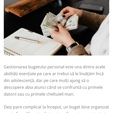
Gestionarea bugetului personal este una dintre acele
abilități esențiale pe care ar trebui să le învățăm încă
din adolescență, dar pe care mulți ajung să o
descopere abia atunci când se confruntă cu primele
datorii sau cu primele cheltuieli mari.
Deși pare complicat la început, un buget bine organizat