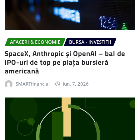
AFACERI & ECONOMIE
BURSA - INVESTITII
SpaceX, Anthropic și OpenAI – bal de
IPO-uri de top pe piața bursieră
americană
SMARTfinancial
iun. 7, 2026