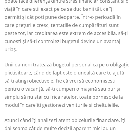
poate face diferența dintre stres financiar constant și o
viață în care știi exact pe ce se duc banii tăi, ce îți
permiți și cât poți pune deoparte. Într-o perioadă în
care prețurile cresc, tentațiile de cumpărături sunt
peste tot, iar creditarea este extrem de accesibilă, să-ți
cunoști și să-ți controlezi bugetul devine un avantaj
uriaș.
Unii oameni tratează bugetul personal ca pe o obligație
plictisitoare, când de fapt este o unealtă care te ajută
să-ți atingi obiectivele. Fie că vrei să economisești
pentru o vacanță, să-ți cumperi o mașină sau pur și
simplu să nu stai cu frica ratelor, toate pornesc de la
modul în care îți gestionezi veniturile și cheltuielile.
Atunci când îți analizezi atent obiceiurile financiare, îți
dai seama cât de multe decizii aparent mici au un