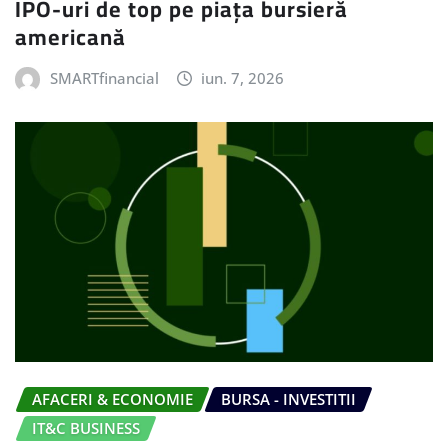
IPO-uri de top pe piața bursieră
americană
SMARTfinancial
iun. 7, 2026
AFACERI & ECONOMIE
BURSA - INVESTITII
IT&C BUSINESS