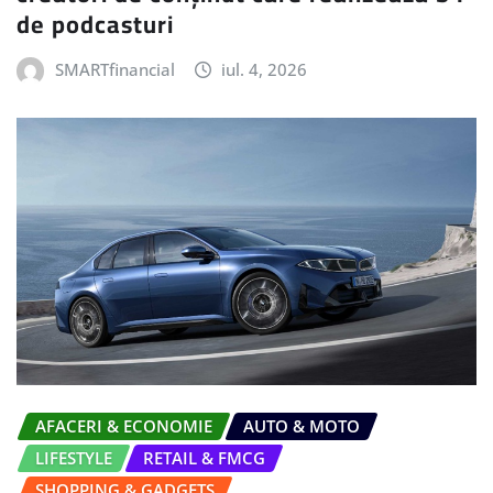
de podcasturi
SMARTfinancial
iul. 4, 2026
AFACERI & ECONOMIE
AUTO & MOTO
LIFESTYLE
RETAIL & FMCG
SHOPPING & GADGETS