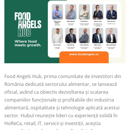
Food Angels Hub, prima comunitate de investitori din
România dedicată sectorului alimentar, se lansează
oficial, având ca obiectiv dezvoltarea și scalarea
companiilor funcționale și profitabile din industria
alimentară, ospitalitate și tehnologie aplicată acestui
sector. Hubul reunește lideri cu experiență solidă în
HoReCa, retail, IT, servicii și investiții, aceștia