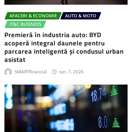
AFACERI & ECONOMIE
AUTO & MOTO
IT&C BUSINESS
Premieră în industria auto: BYD
acoperă integral daunele pentru
parcarea inteligentă și condusul urban
asistat
SMARTfinancial
iun. 7, 2026