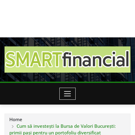
Home
Cum să investești la Bursa de Valori București:
primii pași pentru un portofoliu diversificat