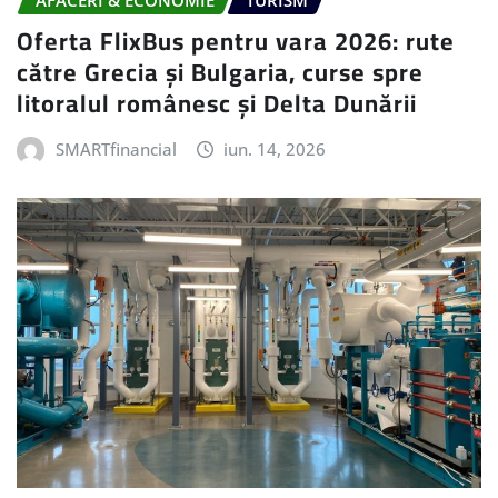
AFACERI & ECONOMIE
TURISM
Oferta FlixBus pentru vara 2026: rute
către Grecia și Bulgaria, curse spre
litoralul românesc și Delta Dunării
SMARTfinancial
iun. 14, 2026