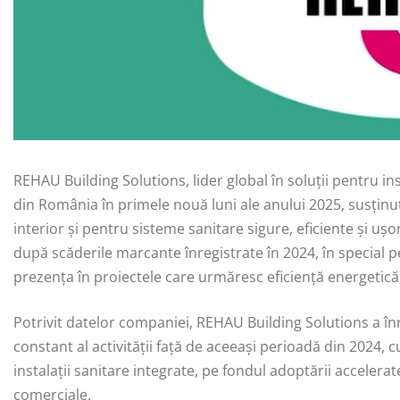
REHAU Building Solutions, lider global în soluții pentru inst
din România în primele nouă luni ale anului 2025, susținut
interior și pentru sisteme sanitare sigure, eficiente și ușo
după scăderile marcante înregistrate în 2024, în special 
prezența în proiectele care urmăresc eficiență energetică, 
Potrivit datelor companiei, REHAU Building Solutions a î
constant al activității față de aceeași perioadă din 2024, 
instalații sanitare integrate, pe fondul adoptării accelerat
comerciale.