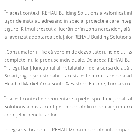
În acest context, REHAU Building Solutions a valorificat inte
ușor de instalat, adresând în special proiectele care integ
sigure. Ritmul crescut al lucrărilor în zona nerezidențială 
a favorizat adoptarea soluțiilor REHAU Building Solutions o
„Consumatorii – fie că vorbim de dezvoltatori, fie de utilizat
complete, nu la produse individuale. De aceea REHAU Buil
întregul lanț funcțional al instalațiilor, de la sursa de apă
Smart, sigur și sustenabil – acesta este mixul care ne-a 
Head of Market Area South & Eastern Europe, Turcia și re
În acest context de reorientare a pieței spre funcționalit
Solutions a pus accent pe un portofoliu modular și interco
cerințelor beneficiarilor.
Integrarea brandului REHAU Mepa în portofoliul companiei