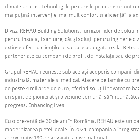
climat sănătos. Tehnologiile pe care le propunem sunt un r
mai puțină intervenție, mai mult confort și eficiență”, a 
Diviza REHAU Building Solutions, furnizor lider de soluții 
pentru instalații sanitare, cât și soluții pentru inginerie 
extinse oferind clienților o valoare adăugată reală. Rețe
parteneriate cu companii de profil, de instalații sau de pr
Grupul REHAU reunește sub același acoperiș companii din 
industrială, materiale și medical. Afacere de familie cu p
de peste 4 miliarde de euro, oferind soluții inovatoare ba
un spirit de pionierat și o viziune comună: să îmbunătățe
progress. Enhancing lives.
Cu o prezență de 30 de ani în România, REHAU este un part
modernizarea pieței locale. În 2024, compania a înregistrat
aproximativ 130 de angajați la nivel național.