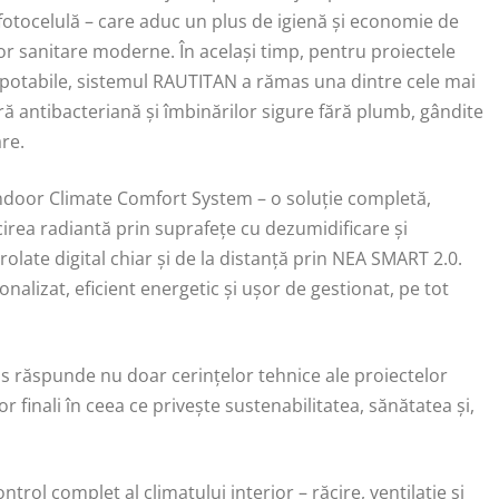
 fotocelulă – care aduc un plus de igienă și economie de
lor sanitare moderne. În același timp, pentru proiectele
pei potabile, sistemul RAUTITAN a rămas una dintre cele mai
ieră antibacteriană și îmbinărilor sigure fără plumb, gândite
re.
Indoor Climate Comfort System – o soluție completă,
cirea radiantă prin suprafețe cu dezumidificare și
late digital chiar și de la distanță prin NEA SMART 2.0.
onalizat, eficient energetic și ușor de gestionat, pe tot
s răspunde nu doar cerințelor tehnice ale proiectelor
or finali în ceea ce privește sustenabilitatea, sănătatea și,
trol complet al climatului interior – răcire, ventilație și