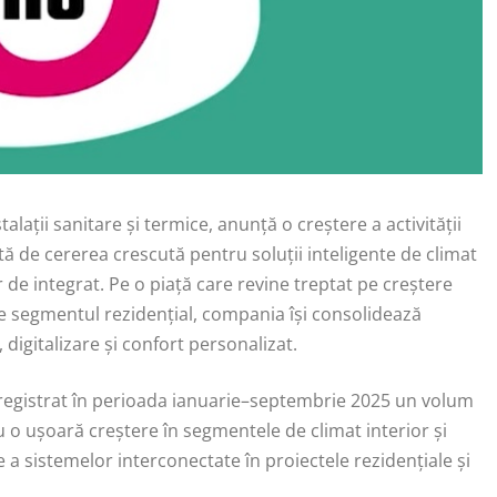
alații sanitare și termice, anunță o creștere a activității
ă de cererea crescută pentru soluții inteligente de climat
r de integrat. Pe o piață care revine treptat pe creștere
pe segmentul rezidențial, compania își consolidează
digitalizare și confort personalizat.
nregistrat în perioada ianuarie–septembrie 2025 un volum
cu o ușoară creștere în segmentele de climat interior și
e a sistemelor interconectate în proiectele rezidențiale și