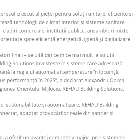
resul crescut al pieței pentru soluții unitare, eficiente și
rează tehnologii de climat interior și sisteme sanitare
– clădiri comerciale, instituții publice, ansambluri mixte –
rientate spre eficiență energetică, igienă și digitalizare.
ori finali – se uită din ce în ce mai mult la soluții
ding Solutions investește în sisteme care adresează
 până la reglajul automat al temperaturii în locuință.
adus performanță în 2025”, a declarat Alexandru Oprea,
giunea Orientului Mijlociu, REHAU Building Solutions.
ate, sustenabilitate și automatizare, REHAU Building
nectat, adaptat provocărilor reale din șantier și
 a oferit un avantaj competitiv major, prin sistemele