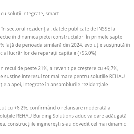
u soluții integrate, smart
n sectorul rezidențial, datele publicate de INSSE la
recție în dinamica pieței construcțiilor. În primele șapte
,2% față de perioada similară din 2024, evoluție susținută în
c al lucrărilor de reparații capitale (+55,0%)
un recul de peste 21%, a revenit pe creștere cu +9,7%,
ie susține interesul tot mai mare pentru soluțiile REHAU
uție a apei, integrate în ansamblurile rezidențiale
rescut cu +6,2%, confirmând o relansare moderată a
are soluțiile REHAU Building Solutions aduc valoare adăugată
nea, construcțiile inginerești s-au dovedit cel mai dinamic