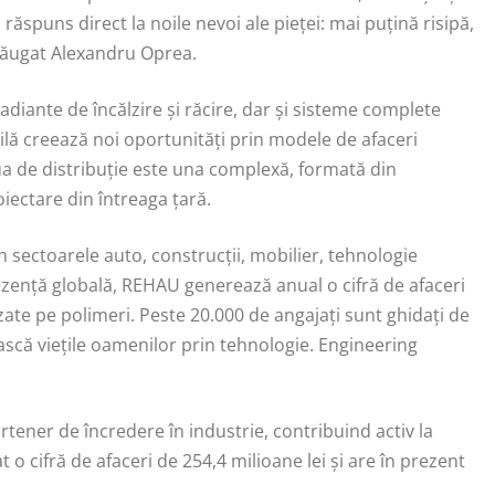
ăspuns direct la noile nevoi ale pieței: mai puțină risipă,
adăugat Alexandru Oprea.
radiante de încălzire și răcire, dar și sisteme complete
civilă creează noi oportunități prin modele de afaceri
aua de distribuție este una complexă, formată din
oiectare din întreaga țară.
sectoarele auto, construcții, mobilier, tehnologie
rezență globală, REHAU generează anual o cifră de afaceri
zate pe polimeri. Peste 20.000 de angajați sunt ghidați de
ască viețile oamenilor prin tehnologie. Engineering
ener de încredere în industrie, contribuind activ la
 o cifră de afaceri de 254,4 milioane lei și are în prezent