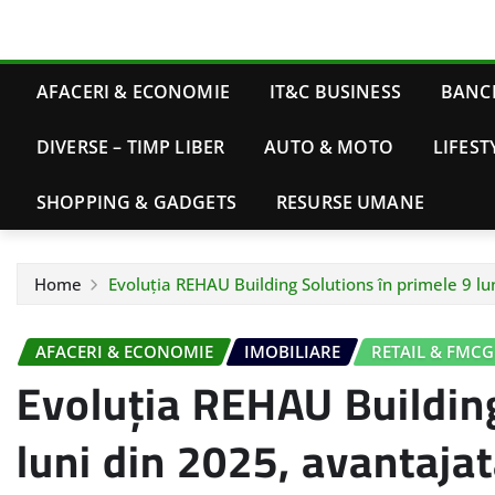
AFACERI & ECONOMIE
IT&C BUSINESS
BANCI
DIVERSE – TIMP LIBER
AUTO & MOTO
LIFEST
SHOPPING & GADGETS
RESURSE UMANE
Home
Evoluția REHAU Building Solutions în primele 9 lu
AFACERI & ECONOMIE
IMOBILIARE
RETAIL & FMCG
Evoluția REHAU Building
luni din 2025, avantaja