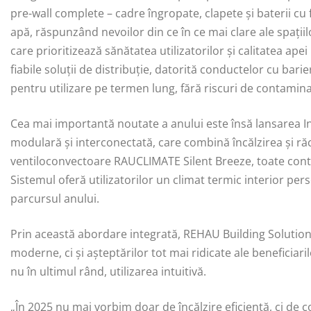
pre-wall complete – cadre îngropate, clapete și baterii cu
apă, răspunzând nevoilor din ce în ce mai clare ale spații
care prioritizează sănătatea utilizatorilor și calitatea a
fiabile soluții de distribuție, datorită conductelor cu bar
pentru utilizare pe termen lung, fără riscuri de contamina
Cea mai importantă noutate a anului este însă lansarea 
modulară și interconectată, care combină încălzirea și ră
ventiloconvectoare RAUCLIMATE Silent Breeze, toate contro
Sistemul oferă utilizatorilor un climat termic interior pers
parcursul anului.
Prin această abordare integrată, REHAU Building Solution
moderne, ci și așteptărilor tot mai ridicate ale beneficiaril
nu în ultimul rând, utilizarea intuitivă.
„În 2025 nu mai vorbim doar de încălzire eficientă, ci de con