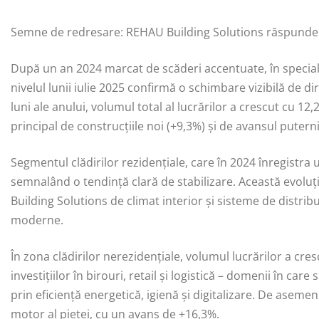
Semne de redresare: REHAU Building Solutions răspunde c
După un an 2024 marcat de scăderi accentuate, în special î
nivelul lunii iulie 2025 confirmă o schimbare vizibilă de di
luni ale anului, volumul total al lucrărilor a crescut cu 12
principal de construcțiile noi (+9,3%) și de avansul puterni
Segmentul clădirilor rezidențiale, care în 2024 înregistra 
semnalând o tendință clară de stabilizare. Această evoluț
Building Solutions de climat interior și sisteme de distrib
moderne.
În zona clădirilor nerezidențiale, volumul lucrărilor a c
investițiilor în birouri, retail și logistică – domenii în c
prin eficiență energetică, igienă și digitalizare. De aseme
motor al pieței, cu un avans de +16,3%.