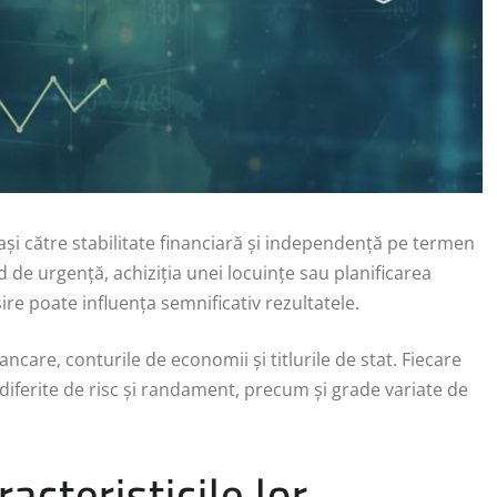
și către stabilitate financiară și independență pe termen
d de urgență, achiziția unei locuințe sau planificarea
re poate influența semnificativ rezultatele.
care, conturile de economii și titlurile de stat. Fiecare
i diferite de risc și randament, precum și grade variate de
acteristicile lor