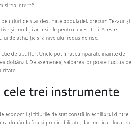
misirea internă.
e titluri de stat destinate populației, precum Tezaur și
tive și condiții accesibile pentru investitori. Aceste
i de achiziție și a nivelului redus de risc.
funcție de tipul lor. Unele pot fi răscumpărate înainte de
rea dobânzii. De asemenea, valoarea lor poate fluctua pe
uritate.
e cele trei instrumente
 economii și titlurile de stat constă în echilibrul dintre
eră dobândă fixă și predictibilitate, dar implică blocarea