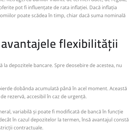
erite pot fi influențate de rata inflației. Dacă inflația
omiilor poate scădea în timp, chiar dacă suma nominală
vantajele flexibilității
ilă la depozitele bancare. Spre deosebire de acestea, nu
 a pierde dobânda acumulată până în acel moment. Această
 de rezervă, accesibil în caz de urgență.
ral, variabilă și poate fi modificată de bancă în funcție
decât în cazul depozitelor la termen, însă avantajul constă
stricții contractuale.