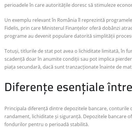
perioadele în care autoritățile doresc să stimuleze econo
Un exemplu relevant în România îl reprezintă programele d
Fidelis, prin care Ministerul Finanțelor oferă dobânzi atrac
programe au devenit populare datorită simplității procesulu
Totuși, titlurile de stat pot avea o lichiditate limitată, în 
scadență doar în anumite condiții sau pot implica pierde
piața secundară, dacă sunt tranzacționate înainte de mat
Diferențe esențiale într
Principala diferență dintre depozitele bancare, conturile de
randament, lichiditate și siguranță. Depozitele bancare of
fondurilor pentru o perioadă stabilită.