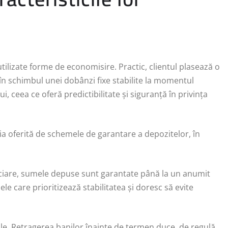
tilizate forme de economisire. Practic, clientul plasează o
n schimbul unei dobânzi fixe stabilite la momentul
, ceea ce oferă predictibilitate și siguranță în privința
a oferită de schemele de garantare a depozitelor, în
nanciare, sumele depuse sunt garantate până la un anumit
le care prioritizează stabilitatea și doresc să evite
ile. Retragerea banilor înainte de termen duce, de regulă,