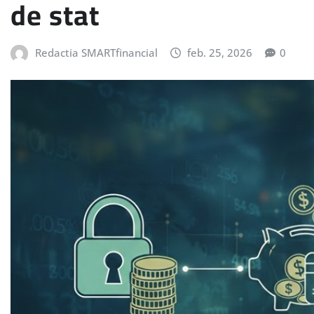
de stat
Redactia SMARTfinancial
feb. 25, 2026
0