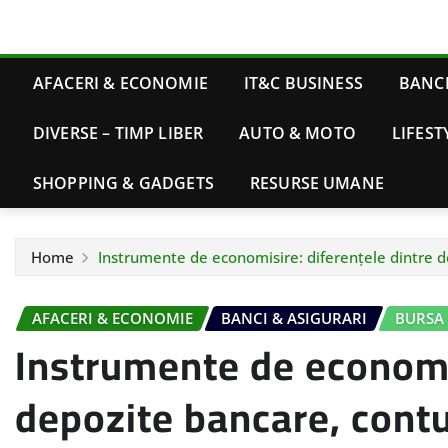
AFACERI & ECONOMIE
IT&C BUSINESS
BANCI
DIVERSE – TIMP LIBER
AUTO & MOTO
LIFEST
SHOPPING & GADGETS
RESURSE UMANE
Home
Instrumente de economisire: diferențele dintre de
AFACERI & ECONOMIE
BANCI & ASIGURARI
BURSA -
Instrumente de economis
depozite bancare, contur