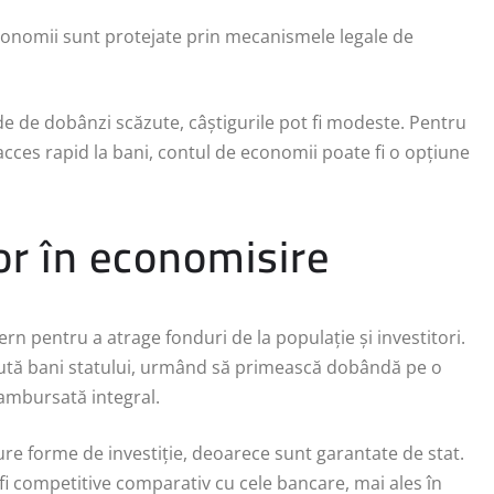
 economii sunt protejate prin mecanismele legale de
ade de dobânzi scăzute, câștigurile pot fi modeste. Pentru
 acces rapid la bani, contul de economii poate fi o opțiune
 lor în economisire
rn pentru a atrage fonduri de la populație și investitori.
umută bani statului, urmând să primească dobândă pe o
ambursată integral.
re forme de investiție, deoarece sunt garantate de stat.
t fi competitive comparativ cu cele bancare, mai ales în