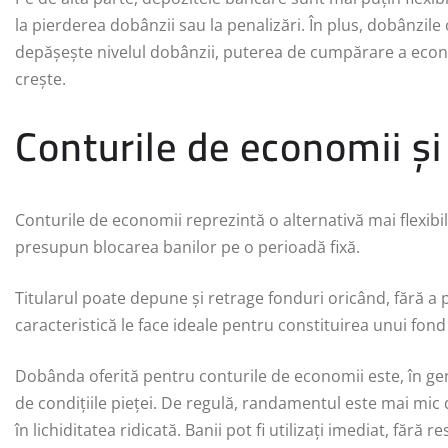
la pierderea dobânzii sau la penalizări. În plus, dobânzile of
depășește nivelul dobânzii, puterea de cumpărare a econ
crește.
Conturile de economii și a
Conturile de economii reprezintă o alternativă mai flexib
presupun blocarea banilor pe o perioadă fixă.
Titularul poate depune și retrage fonduri oricând, fără
caracteristică le face ideale pentru constituirea unui fond
Dobânda oferită pentru conturile de economii este, în gene
de condițiile pieței. De regulă, randamentul este mai mic 
în lichiditatea ridicată. Banii pot fi utilizați imediat, fără re