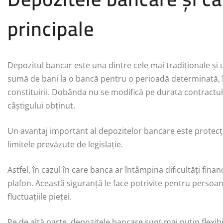
principale
Depozitul bancar este una dintre cele mai tradiționale și u
sumă de bani la o bancă pentru o perioadă determinată, î
constituirii. Dobânda nu se modifică pe durata contractului
câștigului obținut.
Un avantaj important al depozitelor bancare este protecți
limitele prevăzute de legislație.
Astfel, în cazul în care banca ar întâmpina dificultăți fi
plafon. Această siguranță le face potrivite pentru persoane
fluctuațiile pieței.
Pe de altă parte, depozitele bancare sunt mai puțin flexib