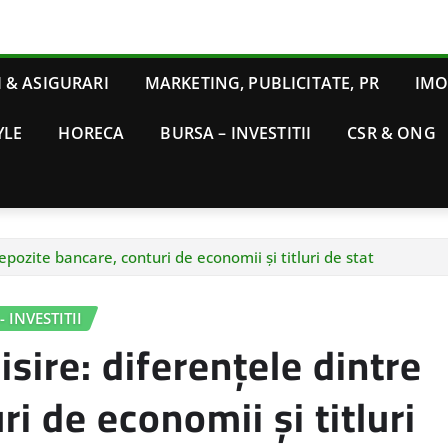
 & ASIGURARI
MARKETING, PUBLICITATE, PR
IMO
YLE
HORECA
BURSA – INVESTITII
CSR & ONG
pozite bancare, conturi de economii și titluri de stat
 INVESTITII
ire: diferențele dintre
i de economii și titluri