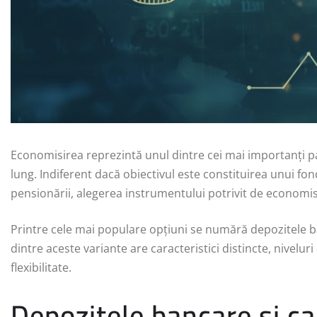
Economisirea reprezintă unul dintre cei mai importanți pa
lung. Indiferent dacă obiectivul este constituirea unui fon
pensionării, alegerea instrumentului potrivit de economisi
Printre cele mai populare opțiuni se numără depozitele ban
dintre aceste variante are caracteristici distincte, nivelur
flexibilitate.
Depozitele bancare și car