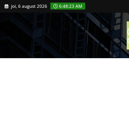
Skip
joi, 6 august 2026
6:48:24 AM
to
content