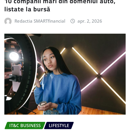
10 companii mari din domeniul auto,
listate la bursă
Redactia SMARTfinancial
apr. 2, 2026
IT&C BUSINESS
LIFESTYLE