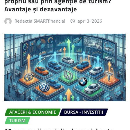
propriu sau prin agenție de turism?
Avantaje și dezavantaje
Redactia SMARTfinancial
apr. 3, 2026
AFACERI & ECONOMIE
BURSA - INVESTITII
TURISM