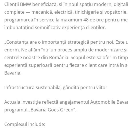
Clienții BMW beneficiază, și în noul spațiu modern, digital
complete — mecanică, electrică, tinichigerie și vopsitorie
programarea în service la maximum 48 de ore pentru mecani
îmbunătățind semnificativ experiența clienților.
„Constanța are o importanță strategică pentru noi. Este 
enorm. Ne aflăm într-un proces amplu de modernizare și e
centrele noastre din România. Scopul este să oferim timp
experiență superioară pentru fiecare client care intră în
Bavaria.
Infrastructură sustenabilă, gândită pentru viitor
Actuala investiție reflectă angajamentul Automobile Bavaria
programul „Bavaria Goes Green”.
Complexul include: