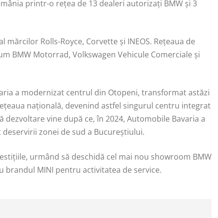
mânia printr-o rețea de 13 dealeri autorizați BMW și 3
l mărcilor Rolls-Royce, Corvette și INEOS. Rețeaua de
recum BMW Motorrad, Volkswagen Vehicule Comerciale și
aria a modernizat centrul din Otopeni, transformat astăzi
rețeaua națională, devenind astfel singurul centru integrat
tă dezvoltare vine după ce, în 2024, Automobile Bavaria a
 deservirii zonei de sud a Bucureștiului.
nvestițiile, urmând să deschidă cel mai nou showroom BMW
u brandul MINI pentru activitatea de service.