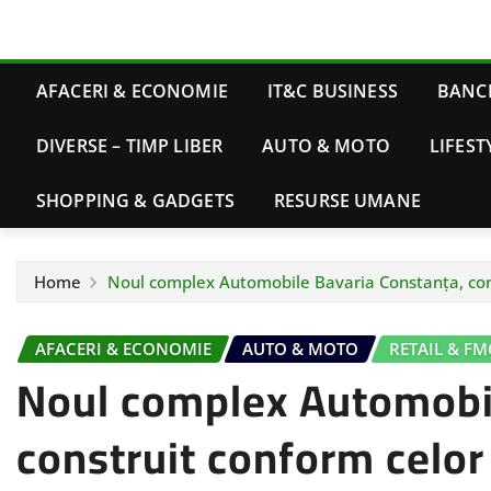
AFACERI & ECONOMIE
IT&C BUSINESS
BANCI
DIVERSE – TIMP LIBER
AUTO & MOTO
LIFEST
SHOPPING & GADGETS
RESURSE UMANE
Home
Noul complex Automobile Bavaria Constanța, co
AFACERI & ECONOMIE
AUTO & MOTO
RETAIL & F
Noul complex Automobil
construit conform celo