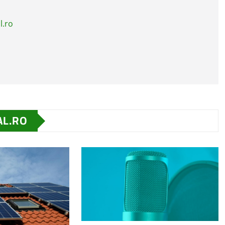
l.ro
AL.RO