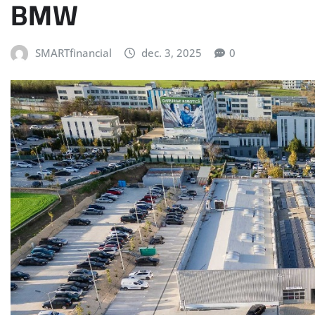
BMW
SMARTfinancial
dec. 3, 2025
0