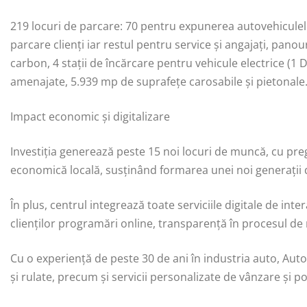
219 locuri de parcare: 70 pentru expunerea autovehiculelo
parcare clienți iar restul pentru service şi angajaţi, pa
carbon, 4 stații de încărcare pentru vehicule electrice (1 
amenajate, 5.939 mp de suprafețe carosabile și pietonale
Impact economic și digitalizare
Investiția generează peste 15 noi locuri de muncă, cu preg
economică locală, susținând formarea unei noi generații 
În plus, centrul integrează toate serviciile digitale de int
clienților programări online, transparență în procesul de 
Cu o experiență de peste 30 de ani în industria auto, Au
și rulate, precum și servicii personalizate de vânzare și p