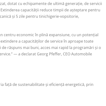
izat, dotat cu echipamente de ultimă generație, de servicii
. Extinderea capacității reduce timpii de așteptare pentru
că și 5 zile pentru tinichigerie-vopsitorie,
un centru economic în plină expansiune, cu un potențial
xtindere a capacităților de service în aproape toate
i de răspuns mai buni, acces mai rapid la programări și o
 service.” — a declarat Georg Pfeffer, CEO Automobile
 față de sustenabilitate și eficiență energetică, prin