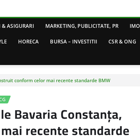
 & ASIGURARI
MARKETING, PUBLICITATE, PR
IMO
YLE
HORECA
BURSA – INVESTITII
CSR & ONG
nstruit conform celor mai recente standarde BMW
MCG
e Bavaria Constanța,
r mai recente standarde