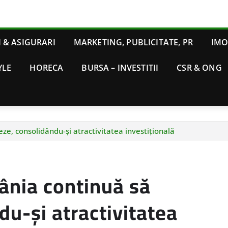
 & ASIGURARI
MARKETING, PUBLICITATE, PR
IMO
YLE
HORECA
BURSA – INVESTITII
CSR & ONG
e, consolidându-și atractivitatea investițională
ânia continuă să
u-și atractivitatea