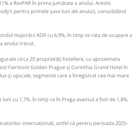
11% a RevPAR în prima jumătate a anului. Aceste
ody’s pentru primele șase luni ale anului), consolidând
 fondul majorării ADR cu 6,9%, în timp ce rata de ocupare a
a anului trecut.
ugurate circa 20 proprietăți hoteliere, cu aproximativ
 fost Fairmont Golden Prague și Corinthia Grand Hotel în
e lux și upscale, segmente care a înregistrat cea mai mare
luni cu 1,7%, în timp ce în Praga avansul a fost de 1,8%,
eratorilor internaționali, astfel că pentru perioada 2025-