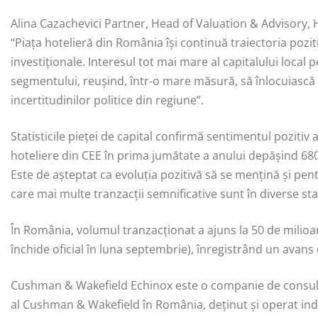
Alina Cazachevici Partner, Head of Valuation & Advisory,
“Piața hotelieră din România își continuă traiectoria poziti
investiționale. Interesul tot mai mare al capitalului local
segmentului, reușind, într-o mare măsură, să înlocuiască
incertitudinilor politice din regiune”.
Statisticile pieţei de capital confirmă sentimentul pozitiv a
hoteliere din CEE în prima jumătate a anului depășind 680
Este de așteptat ca evoluția pozitivă să se mențină și pentr
care mai multe tranzacții semnificative sunt în diverse sta
În România, volumul tranzacționat a ajuns la 50 de milioan
închide oficial în luna septembrie), înregistrând un avans
Cushman & Wakefield Echinox este o companie de consultanţ
al Cushman & Wakefield în România, deținut și operat ind