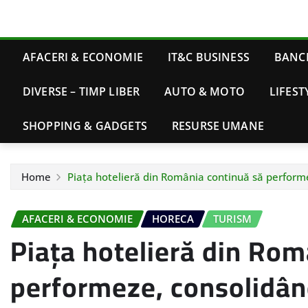
AFACERI & ECONOMIE
IT&C BUSINESS
BANCI
DIVERSE – TIMP LIBER
AUTO & MOTO
LIFEST
SHOPPING & GADGETS
RESURSE UMANE
Home
Piața hotelieră din România continuă să performez
AFACERI & ECONOMIE
HORECA
TURISM
Piața hotelieră din Rom
performeze, consolidând