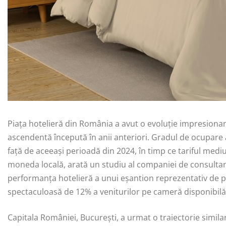
Piața hotelieră din România a avut o evoluție impresiona
ascendentă începută în anii anteriori. Gradul de ocupare
față de aceeași perioadă din 2024, în timp ce tariful mediu 
moneda locală, arată un studiu al companiei de consultan
performanța hotelieră a unui eșantion reprezentativ de pr
spectaculoasă de 12% a veniturilor pe cameră disponibilă
Capitala României, București, a urmat o traiectorie simila