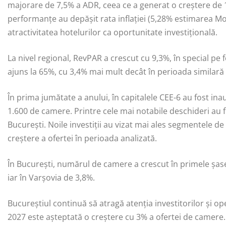
majorare de 7,5% a ADR, ceea ce a generat o creștere de 
performanțe au depășit rata inflației (5,28% estimarea Mo
atractivitatea hotelurilor ca oportunitate investițională.
La nivel regional, RevPAR a crescut cu 9,3%, în special pe
ajuns la 65%, cu 3,4% mai mult decât în perioada similară 
În prima jumătate a anului, în capitalele CEE-6 au fost ina
1.600 de camere. Printre cele mai notabile deschideri au
București. Noile investiții au vizat mai ales segmentele d
creștere a ofertei în perioada analizată.
În București, numărul de camere a crescut în primele șase 
iar în Varșovia de 3,8%.
Bucureștiul continuă să atragă atenția investitorilor și op
2027 este așteptată o creștere cu 3% a ofertei de camere.