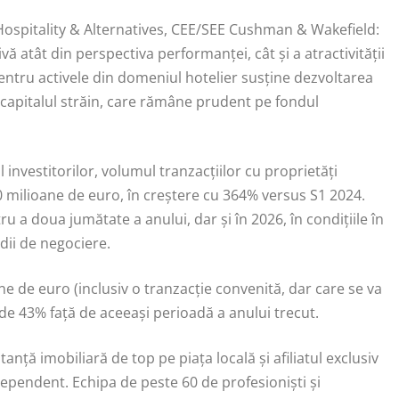
 Hospitality & Alternatives, CEE/SEE Cushman & Wakefield:
vă atât din perspectiva performanței, cât și a atractivității
 pentru activele din domeniul hotelier susține dezvoltarea
 capitalul străin, care rămâne prudent pe fondul
l investitorilor, volumul tranzacțiilor cu proprietăți
 milioane de euro, în creștere cu 364% versus S1 2024.
u a doua jumătate a anului, dar și în 2026, în condițiile în
dii de negociere.
e de euro (inclusiv o tranzacţie convenită, dar care se va
 de 43% față de aceeaşi perioadă a anului trecut.
ă imobiliară de top pe piaţa locală şi afiliatul exclusiv
ependent. Echipa de peste 60 de profesioniști și