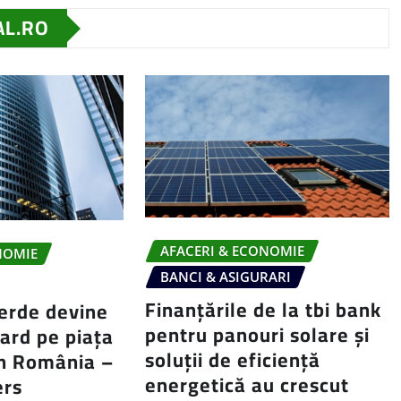
AL.RO
AFACERI & ECONOMIE
NOMIE
BANCI & ASIGURARI
Finanțările de la tbi bank
erde devine
pentru panouri solare și
ard pe piața
soluții de eficiență
in România –
energetică au crescut
ers