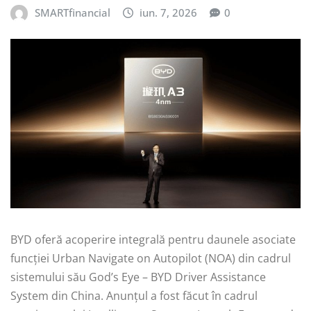
SMARTfinancial
iun. 7, 2026
0
BYD oferă acoperire integrală pentru daunele asociate
funcției Urban Navigate on Autopilot (NOA) din cadrul
sistemului său God’s Eye – BYD Driver Assistance
System din China. Anunțul a fost făcut în cadrul