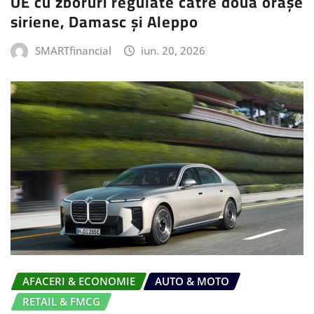
UE cu zboruri regulate către două orașe
siriene, Damasc și Aleppo
SMARTfinancial
iun. 20, 2026
AFACERI & ECONOMIE
AUTO & MOTO
RETAIL & FMCG