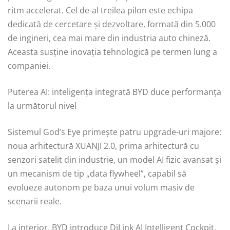
ritm accelerat. Cel de-al treilea pilon este echipa
dedicată de cercetare și dezvoltare, formată din 5.000
de ingineri, cea mai mare din industria auto chineză.
Aceasta susține inovația tehnologică pe termen lung a
companiei.
Puterea AI: inteligența integrată BYD duce performanța
la următorul nivel
Sistemul God’s Eye primește patru upgrade-uri majore:
noua arhitectură XUANJI 2.0, prima arhitectură cu
senzori satelit din industrie, un model AI fizic avansat și
un mecanism de tip „data flywheel”, capabil să
evolueze autonom pe baza unui volum masiv de
scenarii reale.
La interior, BYD introduce DiLink AI Intelligent Cockpit,