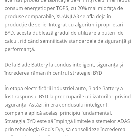
avansat proces de fabricație de 4 nm și celui mai redus
consum energetic per TOPS, cu 20% mai mic față de
produse comparabile, XUANJI A3 se află deja în
producție de serie. Integrat cu algoritmii proprietari
BYD, acesta dublează gradul de utilizare a puterii de
calcul, ridicând semnificativ standardele de siguranță și
performanță.
De la Blade Battery la condus inteligent, siguranța și
încrederea rămân în centrul strategiei BYD
În etapa electrificării industriei auto, Blade Battery a
fost răspunsul BYD la preocupările utilizatorilor privind
siguranța. Astăzi, în era condusului inteligent,
compania aplică același principiu fundamental.
Strategia BYD este să împingă limitele sistemelor ADAS
prin tehnologia God’s Eye, să consolideze încrederea