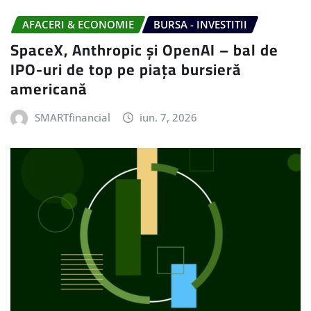
AFACERI & ECONOMIE
BURSA - INVESTITII
SpaceX, Anthropic și OpenAI – bal de
IPO-uri de top pe piața bursieră
americană
SMARTfinancial
iun. 7, 2026