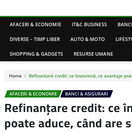
AFACERI & ECONOMIE
IT&C BUSINESS
BANCI
DIVERSE – TIMP LIBER
AUTO & MOTO
LIFEST
SHOPPING & GADGETS
RESURSE UMANE
Home
Refinanțare credit: ce înseamnă, ce avantaje poa
AFACERI & ECONOMIE
BANCI & ASIGURARI
Refinanțare credit: ce 
poate aduce, când are 