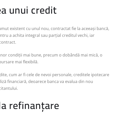
a unui credit
ut existent cu unul nou, contractat fie la aceeași bancă,
entru a achita integral sau parțial creditul vechi, iar
contract.
a unor condiții mai bune, precum o dobândă mai mică, o
ursare mai flexibilă.
dite, cum ar fi cele de nevoi personale, creditele ipotecare
aliză financiară, deoarece banca va evalua din nou
citantului.
la refinanțare