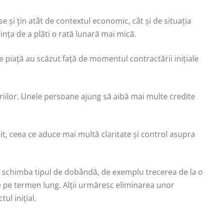
 și țin atât de contextul economic, cât și de situația
nța de a plăti o rată lunară mai mică.
 piață au scăzut față de momentul contractării inițiale
riilor. Unele persoane ajung să aibă mai multe credite
dit, ceea ce aduce mai multă claritate și control asupra
ru a schimba tipul de dobândă, de exemplu trecerea de la o
te pe termen lung. Alții urmăresc eliminarea unor
ul inițial.