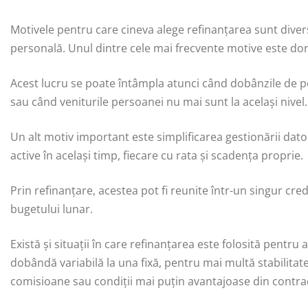
Motivele pentru care cineva alege refinanțarea sunt diverse
personală. Unul dintre cele mai frecvente motive este dori
Acest lucru se poate întâmpla atunci când dobânzile de pe
sau când veniturile persoanei nu mai sunt la același nivel.
Un alt motiv important este simplificarea gestionării dato
active în același timp, fiecare cu rata și scadența proprie.
Prin refinanțare, acestea pot fi reunite într-un singur cre
bugetului lunar.
Există și situații în care refinanțarea este folosită pent
dobândă variabilă la una fixă, pentru mai multă stabilita
comisioane sau condiții mai puțin avantajoase din contract