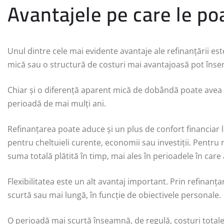
Avantajele pe care le po
Unul dintre cele mai evidente avantaje ale refinanțării es
mică sau o structură de costuri mai avantajoasă pot îns
Chiar și o diferență aparent mică de dobândă poate avea 
perioadă de mai mulți ani.
Refinanțarea poate aduce și un plus de confort financiar 
pentru cheltuieli curente, economii sau investiții. Pentr
suma totală plătită în timp, mai ales în perioadele în care
Flexibilitatea este un alt avantaj important. Prin refina
scurtă sau mai lungă, în funcție de obiectivele personale.
O perioadă mai scurtă înseamnă, de regulă, costuri totale