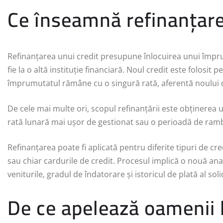
Ce înseamnă refinanțare
Refinanțarea unui credit presupune înlocuirea unui împrum
fie la o altă instituție financiară. Noul credit este folosit p
împrumutatul rămâne cu o singură rată, aferentă noului 
De cele mai multe ori, scopul refinanțării este obținere
rată lunară mai ușor de gestionat sau o perioadă de ramb
Refinanțarea poate fi aplicată pentru diferite tipuri de cre
sau chiar cardurile de credit. Procesul implică o nouă an
veniturile, gradul de îndatorare și istoricul de plată al soli
De ce apelează oamenii 