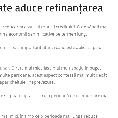
ate aduce refinanțarea
te reducerea costului total al creditului. O dobândă mai
emna economii semnificative pe termen lung.
un impact important atunci când este aplicată pe o
lunar. O rată mai mică lasă mai mult spațiu în buget
u multe persoane, acest aspect contează mai mult decât
 apar cheltuieli neprevăzute.
nțare se poate opta pentru o perioadă de rambursare mai
 mai mici, în timp ce o perioadă mai lungă reduce