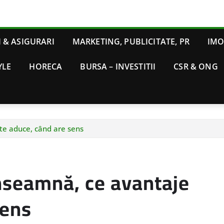
 & ASIGURARI
MARKETING, PUBLICITATE, PR
IMO
YLE
HORECA
BURSA – INVESTITII
CSR & ONG
te aduce, când are sens
înseamnă, ce avantaje
sens