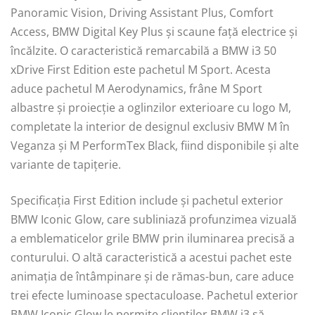
Panoramic Vision, Driving Assistant Plus, Comfort
Access, BMW Digital Key Plus și scaune față electrice și
încălzite. O caracteristică remarcabilă a BMW i3 50
xDrive First Edition este pachetul M Sport. Acesta
aduce pachetul M Aerodynamics, frâne M Sport
albastre și proiecție a oglinzilor exterioare cu logo M,
completate la interior de designul exclusiv BMW M în
Veganza și M PerformTex Black, fiind disponibile și alte
variante de tapițerie.
Specificația First Edition include și pachetul exterior
BMW Iconic Glow, care subliniază profunzimea vizuală
a emblematicelor grile BMW prin iluminarea precisă a
conturului. O altă caracteristică a acestui pachet este
animația de întâmpinare și de rămas-bun, care aduce
trei efecte luminoase spectaculoase. Pachetul exterior
BMW Iconic Glow le permite clienților BMW i3 să