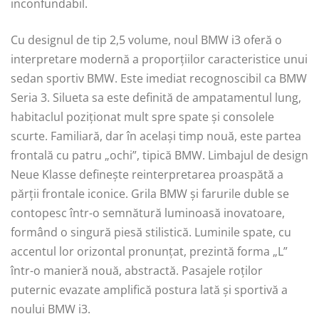
inconfundabil.
Cu designul de tip 2,5 volume, noul BMW i3 oferă o
interpretare modernă a proporțiilor caracteristice unui
sedan sportiv BMW. Este imediat recognoscibil ca BMW
Seria 3. Silueta sa este definită de ampatamentul lung,
habitaclul poziționat mult spre spate și consolele
scurte. Familiară, dar în același timp nouă, este partea
frontală cu patru „ochi”, tipică BMW. Limbajul de design
Neue Klasse defineşte reinterpretarea proaspătă a
părții frontale iconice. Grila BMW și farurile duble se
contopesc într-o semnătură luminoasă inovatoare,
formând o singură piesă stilistică. Luminile spate, cu
accentul lor orizontal pronunțat, prezintă forma „L”
într-o manieră nouă, abstractă. Pasajele roților
puternic evazate amplifică postura lată și sportivă a
noului BMW i3.