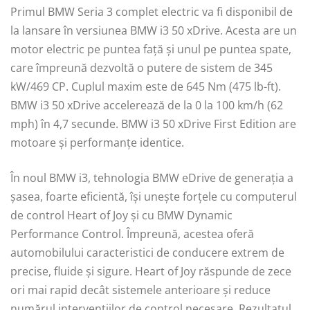
Primul BMW Seria 3 complet electric va fi disponibil de
la lansare în versiunea BMW i3 50 xDrive. Acesta are un
motor electric pe puntea față și unul pe puntea spate,
care împreună dezvoltă o putere de sistem de 345
kW/469 CP. Cuplul maxim este de 645 Nm (475 lb-ft).
BMW i3 50 xDrive accelerează de la 0 la 100 km/h (62
mph) în 4,7 secunde. BMW i3 50 xDrive First Edition are
motoare și performanțe identice.
În noul BMW i3, tehnologia BMW eDrive de generația a
șasea, foarte eficientă, își unește forțele cu computerul
de control Heart of Joy și cu BMW Dynamic
Performance Control. Împreună, acestea oferă
automobilului caracteristici de conducere extrem de
precise, fluide și sigure. Heart of Joy răspunde de zece
ori mai rapid decât sistemele anterioare și reduce
numărul intervențiilor de control necesare. Rezultatul