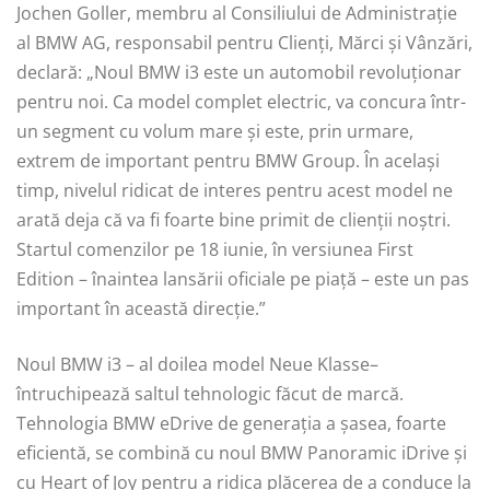
Jochen Goller, membru al Consiliului de Administrație
al BMW AG, responsabil pentru Clienți, Mărci și Vânzări,
declară: „Noul BMW i3 este un automobil revoluționar
pentru noi. Ca model complet electric, va concura într-
un segment cu volum mare și este, prin urmare,
extrem de important pentru BMW Group. În același
timp, nivelul ridicat de interes pentru acest model ne
arată deja că va fi foarte bine primit de clienții noștri.
Startul comenzilor pe 18 iunie, în versiunea First
Edition – înaintea lansării oficiale pe piață – este un pas
important în această direcție.”
Noul BMW i3 – al doilea model Neue Klasse–
întruchipează saltul tehnologic făcut de marcă.
Tehnologia BMW eDrive de generația a șasea, foarte
eficientă, se combină cu noul BMW Panoramic iDrive și
cu Heart of Joy pentru a ridica plăcerea de a conduce la