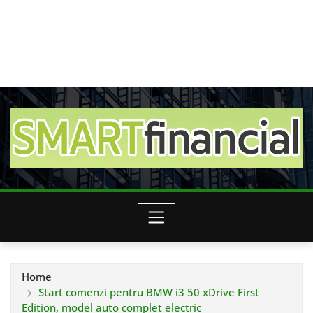
Home
Start comenzi pentru BMW i3 50 xDrive First
Edition, model auto complet electric