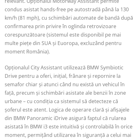
relevant. Opționalul Motorway Assistant permite
condus asistat hands-free pe autostradă până la 130
km/h (81 mph), cu schimbări automate de bandă după
confirmarea prin privire în oglinda retrovizoare
corespunzătoare (sistemul este disponibil pe mai
multe pieţe din SUA şi Euoropa, excluzând pentru
moment România).
Opționalul City Assistant utilizează BMW Symbiotic
Drive pentru a oferi, inițial, frânare și repornire la
semafor chiar și atunci când nu există un vehicul în
față, precum și schimbări asistate ale benzii în zone
urbane – cu condiția ca sistemul să detecteze că
şoferul este atent. Logica de operare clară și afișajele
din BMW Panoramic iDrive asigură faptul că rularea
asistată în BMW i3 este intuitivă și controlabilă în orice
moment, permițând utilizarea în siguranță a celui mai