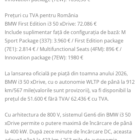
Preţuri cu TVA pentru România
BMW First Edition i3 50 xDrive: 72.086 €
Include suplimentar faţă de configuraţia de bază: M
Sport Package (337): 3.960 € / First Edition package
(7E1): 2.814 € / Multifunctional Seats (4FM): 896 € /
Innovation package (7EW): 1980 €
La lansarea oficială pe piață din toamna anului 2026,
BMW i3 50 xDrive, cu o autonomie WLTP de până la 912
km/567 mile(valorile sunt provizorii), va fi disponibil la
prețul de 51.600 € fără TVA/ 62.436 € cu TVA.
Cu arhitectura de 800 V, sistemul Gen6 din BMW i3 50
xDrive permite o putere maximă de încărcare de până
la 400 kW. După zece minute de încărcare DC, aceasta
adaugă până la 423 km / 263 mile de autonomie