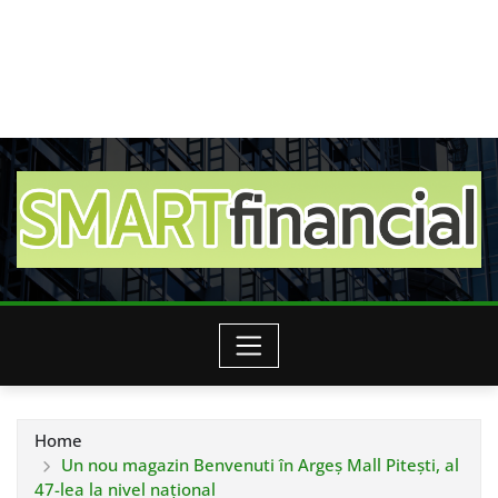
Home
Un nou magazin Benvenuti în Argeș Mall Pitești, al
47-lea la nivel național