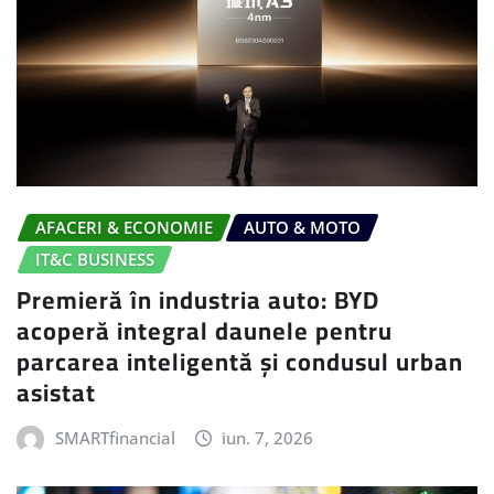
AFACERI & ECONOMIE
AUTO & MOTO
IT&C BUSINESS
Premieră în industria auto: BYD
acoperă integral daunele pentru
parcarea inteligentă și condusul urban
asistat
SMARTfinancial
iun. 7, 2026