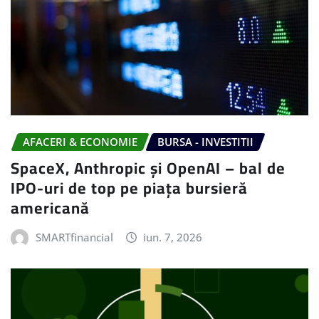
AFACERI & ECONOMIE
BURSA - INVESTITII
SpaceX, Anthropic și OpenAI – bal de
IPO-uri de top pe piața bursieră
americană
SMARTfinancial
iun. 7, 2026