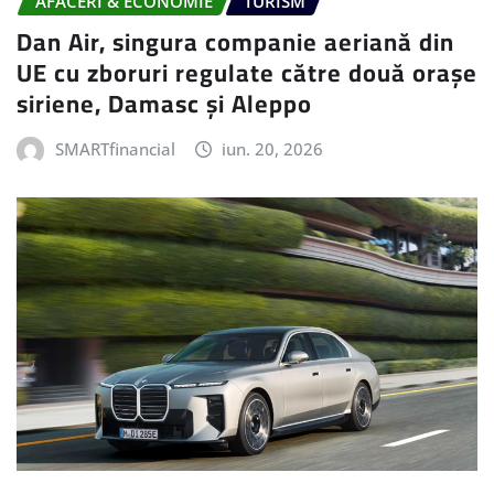
AFACERI & ECONOMIE
TURISM
Dan Air, singura companie aeriană din
UE cu zboruri regulate către două orașe
siriene, Damasc și Aleppo
SMARTfinancial
iun. 20, 2026