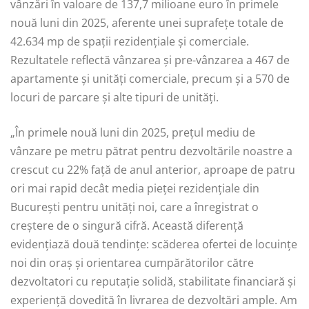
vânzări în valoare de 137,7 milioane euro în primele
nouă luni din 2025, aferente unei suprafețe totale de
42.634 mp de spații rezidențiale și comerciale.
Rezultatele reflectă vânzarea și pre-vânzarea a 467 de
apartamente și unități comerciale, precum și a 570 de
locuri de parcare și alte tipuri de unități.
„În primele nouă luni din 2025, prețul mediu de
vânzare pe metru pătrat pentru dezvoltările noastre a
crescut cu 22% față de anul anterior, aproape de patru
ori mai rapid decât media pieței rezidențiale din
București pentru unități noi, care a înregistrat o
creștere de o singură cifră. Această diferență
evidențiază două tendințe: scăderea ofertei de locuințe
noi din oraș și orientarea cumpărătorilor către
dezvoltatori cu reputație solidă, stabilitate financiară și
experiență dovedită în livrarea de dezvoltări ample. Am