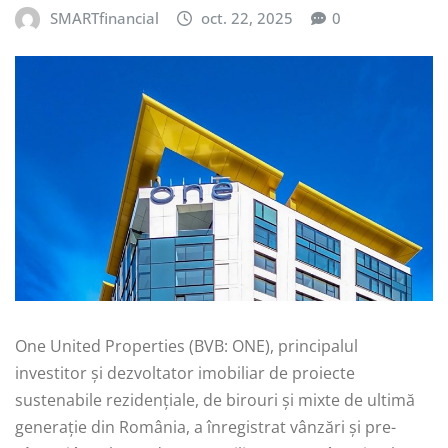
SMARTfinancial
oct. 22, 2025
0
One United Properties (BVB: ONE), principalul
investitor și dezvoltator imobiliar de proiecte
sustenabile rezidențiale, de birouri și mixte de ultimă
generație din România, a înregistrat vânzări și pre-