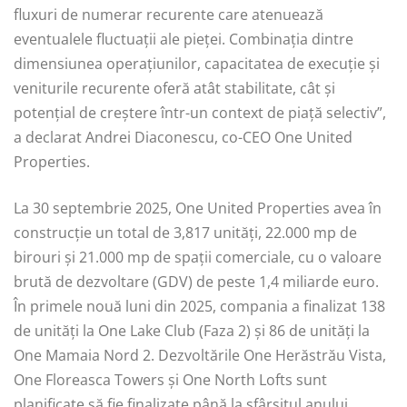
fluxuri de numerar recurente care atenuează
eventualele fluctuații ale pieței. Combinația dintre
dimensiunea operațiunilor, capacitatea de execuție și
veniturile recurente oferă atât stabilitate, cât și
potențial de creștere într-un context de piață selectiv”,
a declarat Andrei Diaconescu, co-CEO One United
Properties.
La 30 septembrie 2025, One United Properties avea în
construcție un total de 3,817 unități, 22.000 mp de
birouri și 21.000 mp de spații comerciale, cu o valoare
brută de dezvoltare (GDV) de peste 1,4 miliarde euro.
În primele nouă luni din 2025, compania a finalizat 138
de unități la One Lake Club (Faza 2) și 86 de unități la
One Mamaia Nord 2. Dezvoltările One Herăstrău Vista,
One Floreasca Towers și One North Lofts sunt
planificate să fie finalizate până la sfârșitul anului.