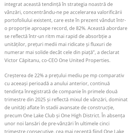
integrat această tendință în strategia noastră de
vânzări, concentrându-ne pe accelerarea valorificării
portofoliului existent, care este în prezent vândut într-
o proporție aproape record, de 82%. Această abordare
se reflectă într-un ritm mai rapid de absorbție a
unităților, prețuri medii mai ridicate și fluxuri de
numerar mai solide decât cele din piață”, a declarat
Victor Căpitanu, co-CEO One United Properties.
Creșterea de 22% a prețului mediu pe mp comparativ
cu aceeași perioadă a anului anterior, continuă
tendința înregistrată de companie în primele două
trimestre din 2025 și reflectă mixul de vânzări, dominat
de unități aflate în stadii avansate de construcție,
precum One Lake Club și One High District. În absența
unor noi lansări de pre-vânzări în ultimele cinci
trimestre consecutive, cea mai recentă fiind One Lake