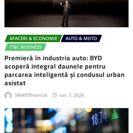
AFACERI & ECONOMIE
AUTO & MOTO
IT&C BUSINESS
Premieră în industria auto: BYD
acoperă integral daunele pentru
parcarea inteligentă și condusul urban
asistat
SMARTfinancial
iun. 7, 2026