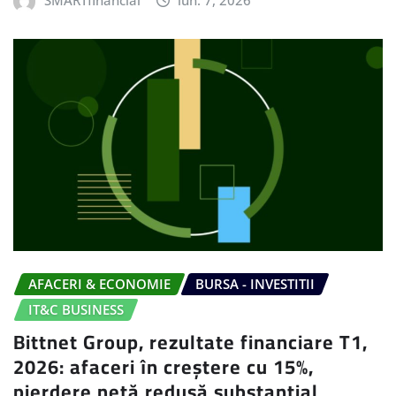
SMARTfinancial
iun. 7, 2026
AFACERI & ECONOMIE
BURSA - INVESTITII
IT&C BUSINESS
Bittnet Group, rezultate financiare T1,
2026: afaceri în creștere cu 15%,
pierdere netă redusă substanțial