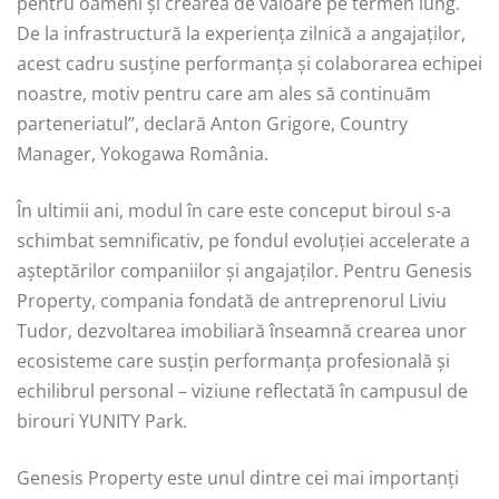
pentru oameni și crearea de valoare pe termen lung.
De la infrastructură la experiența zilnică a angajaților,
acest cadru susține performanța și colaborarea echipei
noastre, motiv pentru care am ales să continuăm
parteneriatul”, declară Anton Grigore, Country
Manager, Yokogawa România.
În ultimii ani, modul în care este conceput biroul s-a
schimbat semnificativ, pe fondul evoluției accelerate a
așteptărilor companiilor și angajaților. Pentru Genesis
Property, compania fondată de antreprenorul Liviu
Tudor, dezvoltarea imobiliară înseamnă crearea unor
ecosisteme care susțin performanța profesională și
echilibrul personal – viziune reflectată în campusul de
birouri YUNITY Park.
Genesis Property este unul dintre cei mai importanți