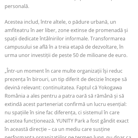
personală.
Acestea includ, între altele, o pădure urbană, un
amfiteatru în aer liber, zone extinse de promenadă și
spații dedicate întâlnirilor informale. Transformarea
campusului se află în a treia etapă de dezvoltare, în
urma unor investiții de peste 50 de milioane de euro.
„Într-un moment în care multe organizații își reduc
prezența în birouri, un tip diferit de decizie începe să
devină relevant: continuitatea. Faptul că Yokogawa
România a ales pentru a patra oară să rămână și să
extindă acest parteneriat confirmă un lucru esențial:
nu spațiile în sine fac diferența, ci sistemul în care
acestea funcționează. YUNITY Park a fost gândit exact
în această direcție – ca un mediu care susține
performanța organizațiilor pe termen lung, nu doar ca