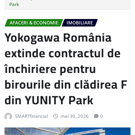
Park
AFACERI & ECONOMIE
IMOBILIARE
Yokogawa România
extinde contractul de
închiriere pentru
birourile din clădirea F
din YUNITY Park
SMARTfinancial
mai 30, 2026
0