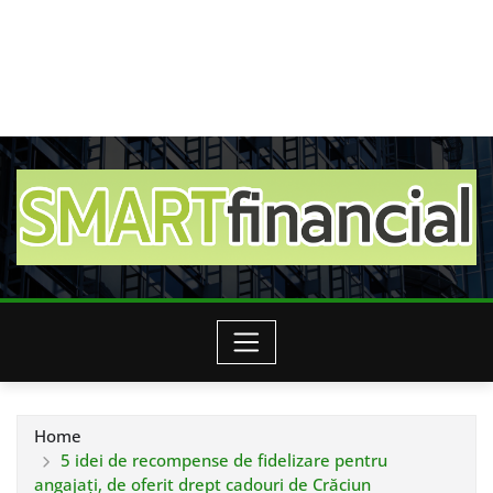
Home
5 idei de recompense de fidelizare pentru
angajați, de oferit drept cadouri de Crăciun