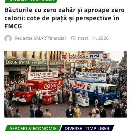
Băuturile cu zero zahăr și aproape zero
calorii: cote de piață și perspective în
FMCG
Redactia SMARTfinancial
mart. 14, 2026
AFACERI & ECONOMIE
DIVERSE - TIMP LIBER