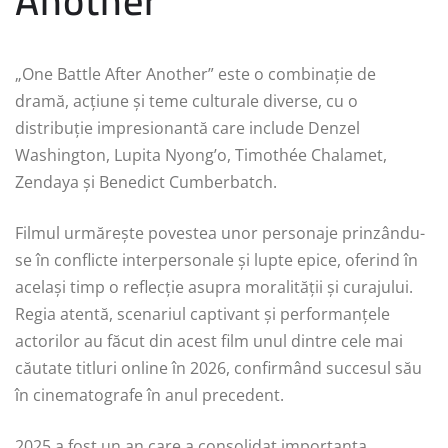
Another
„One Battle After Another” este o combinație de
dramă, acțiune și teme culturale diverse, cu o
distribuție impresionantă care include Denzel
Washington, Lupita Nyong’o, Timothée Chalamet,
Zendaya și Benedict Cumberbatch.
Filmul urmărește povestea unor personaje prinzându-
se în conflicte interpersonale și lupte epice, oferind în
același timp o reflecție asupra moralității și curajului.
Regia atentă, scenariul captivant și performanțele
actorilor au făcut din acest film unul dintre cele mai
căutate titluri online în 2026, confirmând succesul său
în cinematografe în anul precedent.
2025 a fost un an care a consolidat importanța