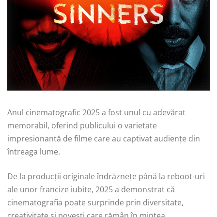
Anul cinematografic 2025 a fost unul cu adevărat
memorabil, oferind publicului o varietate
impresionantă de filme care au captivat audiențe din
întreaga lume.
De la producții originale îndrăznețe până la reboot-uri
ale unor francize iubite, 2025 a demonstrat că
cinematografia poate surprinde prin diversitate,
creativitate și povești care rămân în mintea