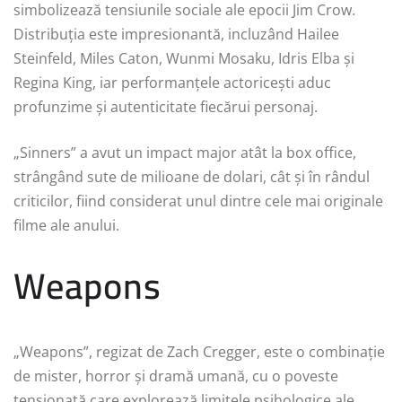
simbolizează tensiunile sociale ale epocii Jim Crow.
Distribuția este impresionantă, incluzând Hailee
Steinfeld, Miles Caton, Wunmi Mosaku, Idris Elba și
Regina King, iar performanțele actoricești aduc
profunzime și autenticitate fiecărui personaj.
„Sinners” a avut un impact major atât la box office,
strângând sute de milioane de dolari, cât și în rândul
criticilor, fiind considerat unul dintre cele mai originale
filme ale anului.
Weapons
„Weapons”, regizat de Zach Cregger, este o combinație
de mister, horror și dramă umană, cu o poveste
tensionată care explorează limitele psihologice ale