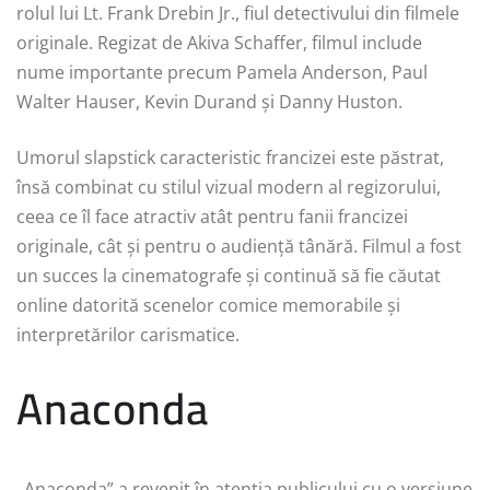
rolul lui Lt. Frank Drebin Jr., fiul detectivului din filmele
originale. Regizat de Akiva Schaffer, filmul include
nume importante precum Pamela Anderson, Paul
Walter Hauser, Kevin Durand și Danny Huston.
Umorul slapstick caracteristic francizei este păstrat,
însă combinat cu stilul vizual modern al regizorului,
ceea ce îl face atractiv atât pentru fanii francizei
originale, cât și pentru o audiență tânără. Filmul a fost
un succes la cinematografe și continuă să fie căutat
online datorită scenelor comice memorabile și
interpretărilor carismatice.
Anaconda
„Anaconda” a revenit în atenția publicului cu o versiune