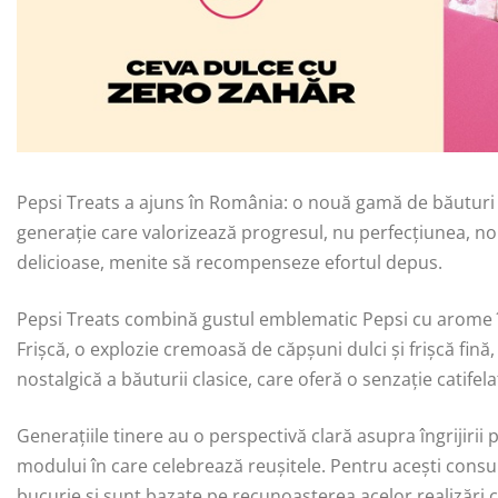
Pepsi Treats a ajuns în România: o nouă gamă de băuturi 
generație care valorizează progresul, nu perfecțiunea, nou
delicioase, menite să recompenseze efortul depus.
Pepsi Treats combină gustul emblematic Pepsi cu arome î
Frișcă, o explozie cremoasă de căpșuni dulci și frișcă fină, 
nostalgică a băuturii clasice, care oferă o senzație catifela
Generațiile tinere au o perspectivă clară asupra îngrijirii
modului în care celebrează reușitele. Pentru acești cons
bucurie și sunt bazate pe recunoașterea acelor realizări 