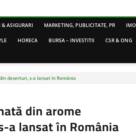
 & ASIGURARI
MARKETING, PUBLICITATE, PR
IMO
YLE
HORECA
BURSA – INVESTITII
CSR & ONG
in deserturi, s-a lansat în România
mată din arome
 s-a lansat în România