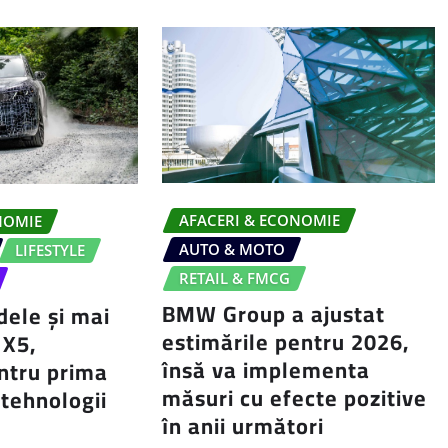
AFACERI & ECONOMIE
NOMIE
AUTO & MOTO
LIFESTYLE
RETAIL & FMCG
BMW Group a ajustat
ele și mai
estimările pentru 2026,
X5,
însă va implementa
entru prima
măsuri cu efecte pozitive
 tehnologii
în anii următori