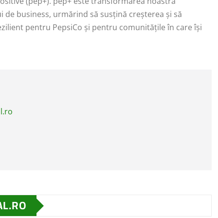
ositive (pep+). pep+ este transformarea noastră
ui de business, urmărind să susțină creșterea și să
ezilient pentru PepsiCo și pentru comunitățile în care își
l.ro
AL.RO