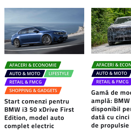
AFACERI & ECO
AFACERI & ECONOMIE
AUTO & MOTO
AUTO & MOTO
LIFESTYLE
RETAIL & FMCG
RETAIL & FMCG
Gamă de mod
SHOPPING & GADGETS
amplă: BMW 
Start comenzi pentru
disponibil p
BMW i3 50 xDrive First
dată cu cinci
Edition, model auto
de propulsie
complet electric