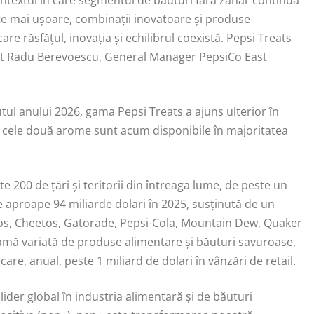
contextul în care segmentul de băuturi fără zahăr continuă
te mai ușoare, combinații inovatoare și produse
re răsfățul, inovația și echilibrul coexistă. Pepsi Treats
larat Radu Berevoescu, General Manager PepsiCo East
utul anului 2026, gama Pepsi Treats a ajuns ulterior în
ar cele două arome sunt acum disponibile în majoritatea
200 de țări și teritorii din întreaga lume, de peste un
de aproape 94 miliarde dolari în 2025, susținută de un
itos, Cheetos, Gatorade, Pepsi-Cola, Mountain Dew, Quaker
gamă variată de produse alimentare și băuturi savuroase,
e, anual, peste 1 miliard de dolari în vânzări de retail.
 lider global în industria alimentară și de băuturi