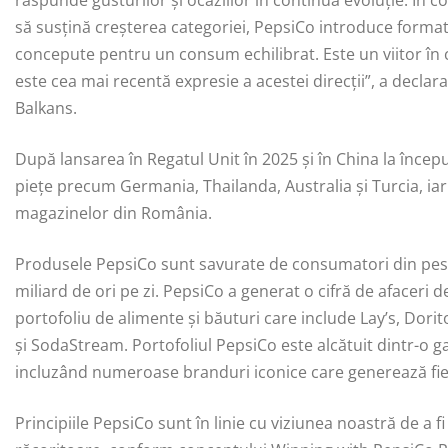
răspunde gusturilor și ocaziilor în continuă evoluție. În 
să susțină creșterea categoriei, PepsiCo introduce forma
concepute pentru un consum echilibrat. Este un viitor în ca
este cea mai recentă expresie a acestei direcții”, a dec
Balkans.
După lansarea în Regatul Unit în 2025 și în China la încep
piețe precum Germania, Thailanda, Australia și Turcia, i
magazinelor din România.
Produsele PepsiCo sunt savurate de consumatori din peste 
miliard de ori pe zi. PepsiCo a generat o cifră de afaceri 
portofoliu de alimente și băuturi care include Lay’s, Dor
și SodaStream. Portofoliul PepsiCo este alcătuit dintr-o 
incluzând numeroase branduri iconice care generează fiecar
Principiile PepsiCo sunt în linie cu viziunea noastră de a fi