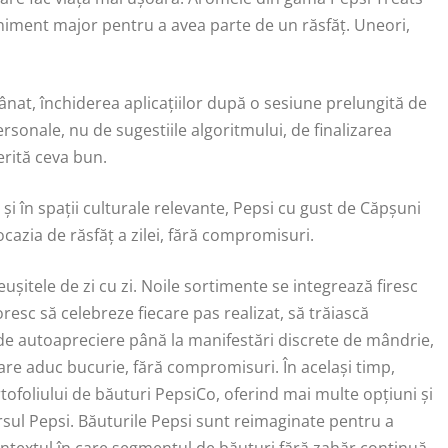
niment major pentru a avea parte de un răsfăț. Uneori,
nat, închiderea aplicațiilor după o sesiune prelungită de
ersonale, nu de sugestiile algoritmului, de finalizarea
merită ceva bun.
e și în spații culturale relevante, Pepsi cu gust de Căpșuni
 ocazia de răsfăț a zilei, fără compromisuri.
itele de zi cu zi. Noile sortimente se integrează firesc
oresc să celebreze fiecare pas realizat, să trăiască
 de autoapreciere până la manifestări discrete de mândrie,
are aduc bucurie, fără compromisuri. În același timp,
ofoliului de băuturi PepsiCo, oferind mai multe opțiuni și
sul Pepsi. Băuturile Pepsi sunt reimaginate pentru a