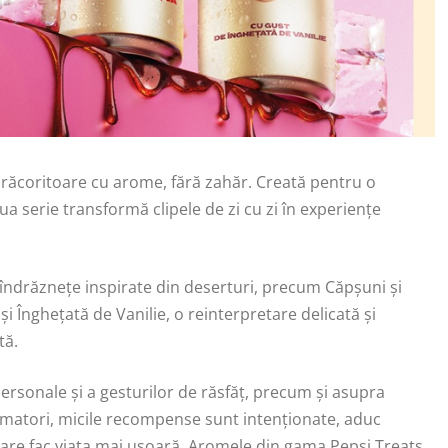
răcoritoare cu arome, fără zahăr. Creată pentru o
a serie transformă clipele de zi cu zi în experiențe
ndrăznețe inspirate din deserturi, precum Căpșuni și
și Înghețată de Vanilie, o reinterpretare delicată și
tă.
 personale și a gesturilor de răsfăț, precum și asupra
umatori, micile recompense sunt intenționate, aduc
care fac viața mai ușoară. Aromele din gama Pepsi Treats