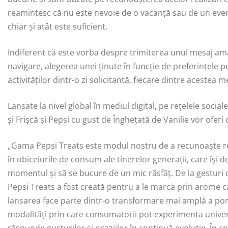
reamintesc că nu este nevoie de o vacanță sau de un eve
chiar și atât este suficient.
Indiferent că este vorba despre trimiterea unui mesaj amâ
navigare, alegerea unei ținute în funcție de preferințele p
activităților dintr-o zi solicitantă, fiecare dintre acestea 
Lansate la nivel global în mediul digital, pe rețelele social
și Frișcă și Pepsi cu gust de Înghețată de Vanilie vor oferi
„Gama Pepsi Treats este modul nostru de a recunoaște reuș
în obiceiurile de consum ale tinerelor generații, care își d
momentul și să se bucure de un mic răsfăț. De la gesturi
Pepsi Treats a fost creată pentru a le marca prin arome c
lansarea face parte dintr-o transformare mai amplă a port
modalități prin care consumatorii pot experimenta univer