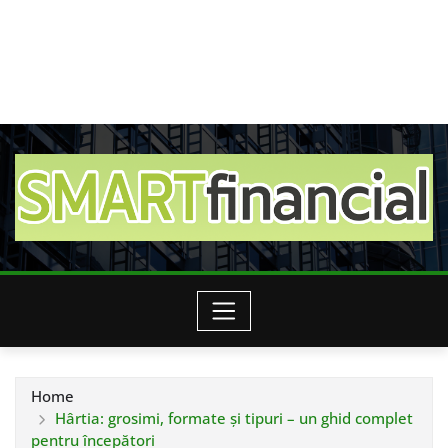
Home
Hârtia: grosimi, formate și tipuri – un ghid complet
pentru începători