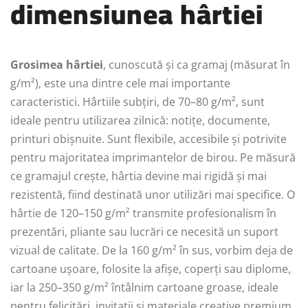
dimensiunea hârtiei
Grosimea hârtiei
, cunoscută și ca gramaj (măsurat în
g/m²), este una dintre cele mai importante
caracteristici. Hârtiile subțiri, de 70–80 g/m², sunt
ideale pentru utilizarea zilnică: notițe, documente,
printuri obișnuite. Sunt flexibile, accesibile și potrivite
pentru majoritatea imprimantelor de birou. Pe măsură
ce gramajul crește, hârtia devine mai rigidă și mai
rezistentă, fiind destinată unor utilizări mai specifice. O
hârtie de 120–150 g/m² transmite profesionalism în
prezentări, pliante sau lucrări ce necesită un suport
vizual de calitate. De la 160 g/m² în sus, vorbim deja de
cartoane ușoare, folosite la afișe, coperți sau diplome,
iar la 250–350 g/m² întâlnim cartoane groase, ideale
pentru felicitări, invitații și materiale creative premium.