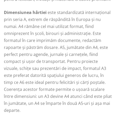
Dimensiunea hârtiei
este standardizată internațional
prin seria A, extrem de răspândită în Europa și nu
numai. A4 rămâne cel mai utilizat format, fiind
omniprezent în școli, birouri și administrație. Este
formatul în care imprimăm documente, redactăm
rapoarte și păstrăm dosare. A5, jumătate din A4, este
perfect pentru agende, jurnale și carnețele, fiind
compact și ușor de transportat. Pentru proiecte
vizuale, schițe sau prezentări de impact, formatul A3
este preferat datorită spațiului generos de lucru, în
timp ce A6 este ideal pentru felicitări și cărți poștale.
Coerența acestor formate permite o ușoară scalare
între dimensiuni: un A3 devine A4 atunci când este pliat
în jumătate, un A4 se împarte în două A5-uri și așa mai
departe.